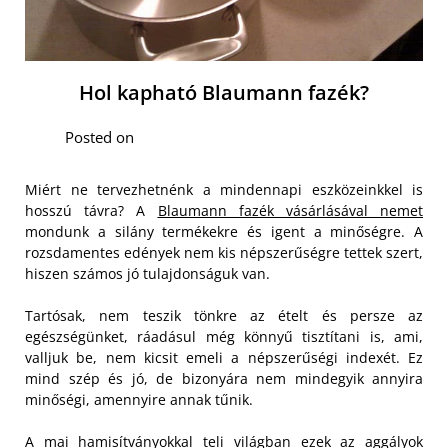
Hol kapható Blaumann fazék?
Posted on
Miért ne tervezhetnénk a mindennapi eszközeinkkel is
hosszú távra? A
Blaumann fazék vásárlásával nemet
mondunk a silány termékekre és igent a minőségre. A
rozsdamentes edények nem kis népszerűségre tettek szert,
hiszen számos jó tulajdonságuk van.
Tartósak, nem teszik tönkre az ételt és persze az
egészségünket, ráadásul még könnyű tisztítani is, ami,
valljuk be, nem kicsit emeli a népszerűségi indexét. Ez
mind szép és jó, de bizonyára nem mindegyik annyira
minőségi, amennyire annak tűnik.
A mai hamisítványokkal teli világban ezek az aggályok