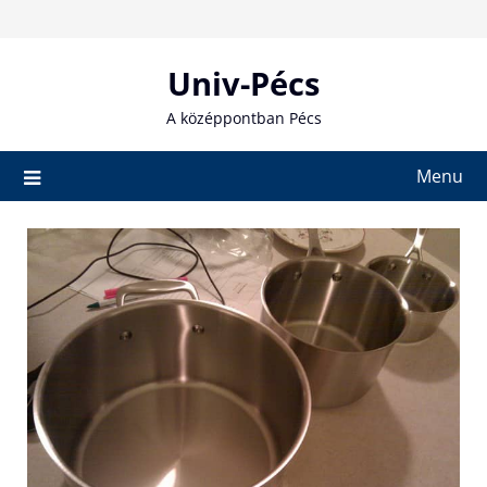
Skip
to
content
Univ-Pécs
A középpontban Pécs
Menu