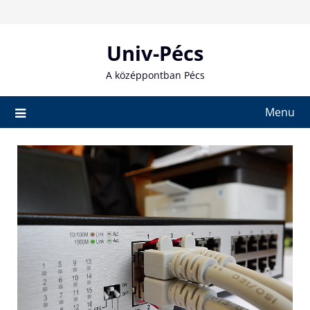
Skip
to
content
Univ-Pécs
A középpontban Pécs
Menu