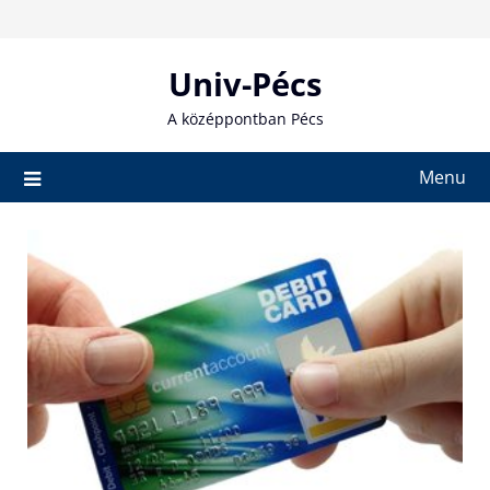
Skip
to
content
Univ-Pécs
A középpontban Pécs
Menu