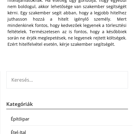
hitelajánlatoknak. Ha esetleg úgy gondolja, hogy egyedül
nem boldogul, akkor lehetősége van szakember segítségét
kérni. Egy szakember segít abban, hogy a legjobb hitelhez
juthasson hozzá a hitelt igénylő személy. Mert
mindenkinek fontos, hogy kedvezőek legyenek a törlesztési
feltételek. Természetesen az is fontos, hogy a későbbiek
során ne érjék meglepetések, ne legyenek rejtett költségek.
Ezért hitelfelvétel esetén, kérje szakember segítségét.
KERESÉS:
Kategóriák
Építőipar
Étel-Ital