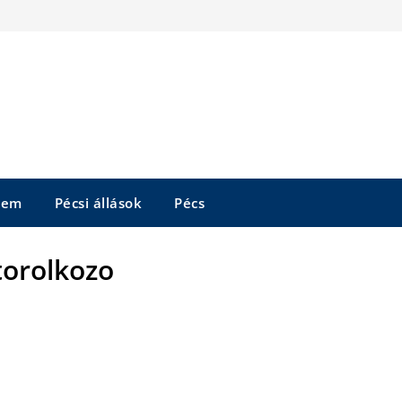
tem
Pécsi állások
Pécs
orolkozo