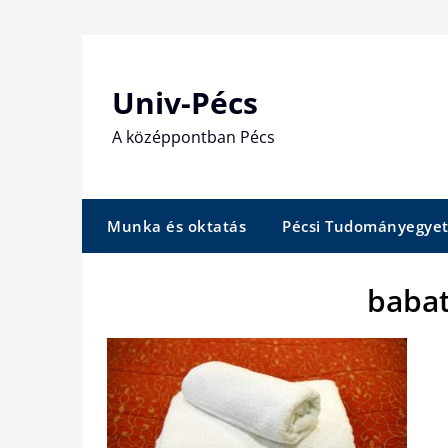
Skip
to
content
Univ-Pécs
A középpontban Pécs
Munka és oktatás
Pécsi Tudományegye
babat