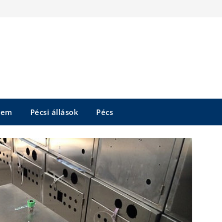
tem
Pécsi állások
Pécs