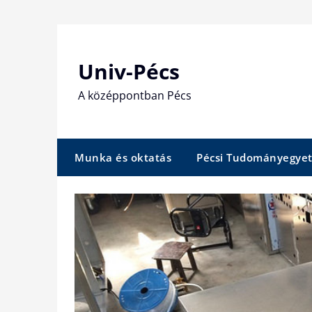
Skip
to
content
Univ-Pécs
A középpontban Pécs
Munka és oktatás
Pécsi Tudományegye