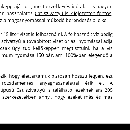
képp ajánlott, mert ezzel kevés idő alatt is nagyon
ban használatos
Cat szivattyú is kifejezetten fontos
,
ez a magasnyomással működő berendezés a lelke.
15 liter vizet is felhasználni. A felhasznált víz pedig
szivattyú a továbbított vizet óriási nyomással adja
 csak úgy tud kellőképpen megtisztulni, ha a víz
aximum nyomása 150 bár, ami 100%-ban elegendő a
ik, hogy élettartamuk biztosan hosszú legyen, ezt
rozsdamentes anyaghasználattal érik el. A
usú Cat szivattyú is található, ezeknek ára 205
 a szerkezetekben annyi, hogy ezeket más és más