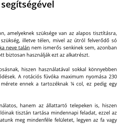
 segítségével
n, amelyeknek szüksége van az alapos tisztításra,
zükség, illetve télen, mivel az útról felverődő só
ka neve talán
nem ismerős senkinek sem, azonban
t biztosan használják ezt az alkatrészt.
osásnak, hiszen használatával sokkal könnyebben
ződések. A rotációs fúvóka maximum nyomása 230
ő mérete ennek a tartozéknak ¼ col, ez pedig egy
atos, hanem az állattartó telepeken is, hiszen
llóinak tisztán tartása mindennapi feladat, ezzel az
atunk meg mindenféle felületet, legyen az fa vagy