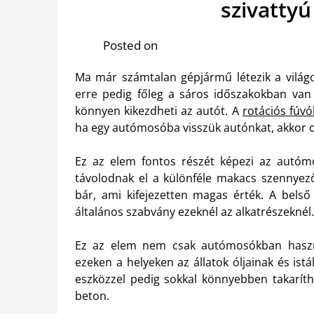
szivattyú
Posted on
Ma már számtalan gépjármű létezik a világo
erre pedig főleg a sáros időszakokban van s
könnyen kikezdheti az autót. A
rotációs fúvó
ha egy autómosóba visszük autónkat, akkor ot
Ez az elem fontos részét képezi az autóm
távolodnak el a különféle makacs szennye
bár, ami kifejezetten magas érték. A bels
általános szabvány ezeknél az alkatrészeknél.
Ez az elem nem csak autómosókban használ
ezeken a helyeken az állatok óljainak és istá
eszközzel pedig sokkal könnyebben takaríth
beton.