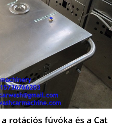
 a rotációs fúvóka és a Cat