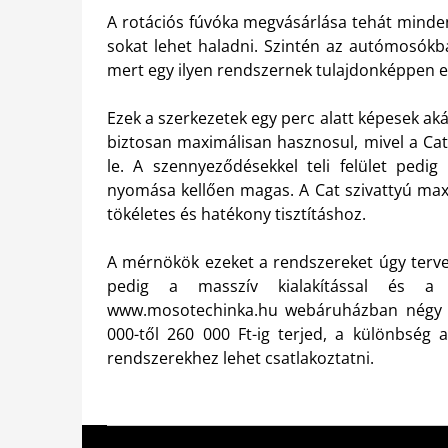
A rotációs fúvóka megvásárlása tehát minden
sokat lehet haladni. Szintén az autómosók
mert egy ilyen rendszernek tulajdonképpen 
Ezek a szerkezetek egy perc alatt képesek akár 
biztosan maximálisan hasznosul, mivel a Cat 
le. A szennyeződésekkel teli felület pedig
nyomása kellően magas. A Cat szivattyú m
tökéletes és hatékony tisztításhoz.
A mérnökök ezeket a rendszereket úgy tervez
pedig a masszív kialakítással és a 
www.mosotechinka.hu webáruházban négy típ
000-től 260 000 Ft-ig terjed, a különbség
rendszerekhez lehet csatlakoztatni.