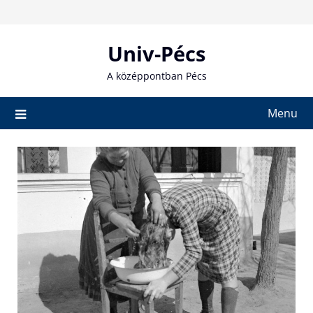
Skip
to
content
Univ-Pécs
A középpontban Pécs
Menu