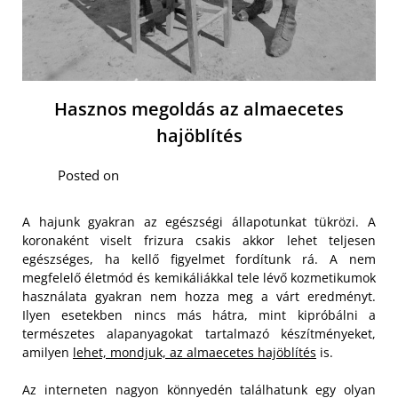
Hasznos megoldás az almaecetes
hajöblítés
Posted on
A hajunk gyakran az egészségi állapotunkat tükrözi. A
koronaként viselt frizura csakis akkor lehet teljesen
egészséges, ha kellő figyelmet fordítunk rá. A nem
megfelelő életmód és kemikáliákkal tele lévő kozmetikumok
használata gyakran nem hozza meg a várt eredményt.
Ilyen esetekben nincs más hátra, mint kipróbálni a
természetes alapanyagokat tartalmazó készítményeket,
amilyen
lehet, mondjuk, az almaecetes hajöblítés
is.
Az interneten nagyon könnyedén találhatunk egy olyan