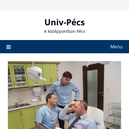
Skip
to
content
Univ-Pécs
A középpontban Pécs
Menu