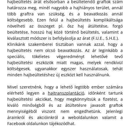
hajbeültetés árát elsősorban a beültetendő graftok szám
határozza meg, minél nagyobb a hajhiányos terület, annál
több graftra van szükség, és a beavatkozás annál
költségesebb. Ezen felül a hajbeültetés komplikáltsága
növelheti az összeget pl. ősz haj átültetése, forgó
beültetése, hosszú haj közé történő beültetés, valamint a
kiválasztott módszer is befolyásolja az árat (F.U.E., S.H.E.).
Klinikánk szakemberei tisztában vannak azzal, hogy a
hajbeültetés nem olcsó beavatkozás. Az ár leginkább a
speciális, tökéletes végeredményt lehetővé tevő
hajbeültetési eszközök miatt magas, melyek rendkívül
költségesek, ugyanakkor egyszer használatosak, tehát
minden hajbeültetéshez új eszközt kell használnunk.
Mivel szeretnénk, hogy a lehető legtöbb ember számára
elérhető legyen a
hajtranszplantáció
, időnként tartunk
hajbeültetési akciókat, hogy megkönnyítsük a fizetést, a
kiváló minőségből és az átültetésre javasolt graftok
mennyiségéből viszont nem engedhetünk. Jelenlegi
árainkról és akcióinkról a weboldalunkon valamit a
Facebook oldalunkon tájékozódhat.