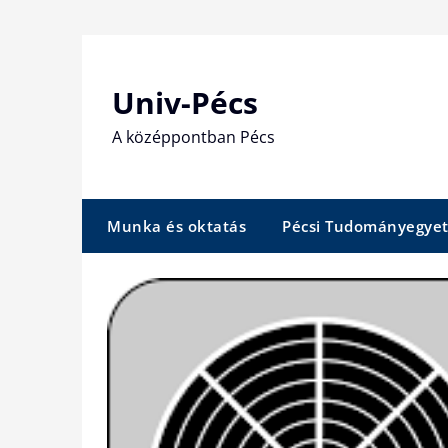
Skip
to
content
Univ-Pécs
A középpontban Pécs
Munka és oktatás
Pécsi Tudományegye