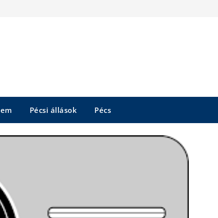
tem
Pécsi állások
Pécs