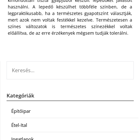
kimondottan tiszta gyapjúból készült lepedőket javasolt
használni. A lepedő készülhet többféle színben, de a
legpraktikusabb, ha a természetes gyapotszínt választják,
mert azok nem voltak festékkel kezelve. Természetesen a
színes változatok is természetes színezékkel voltak
előállítva, de az erre érzékenyek mégsem tudják tolerálni.
KERESÉS:
Kategóriák
Építőipar
Étel-Ital
Ingatlanok