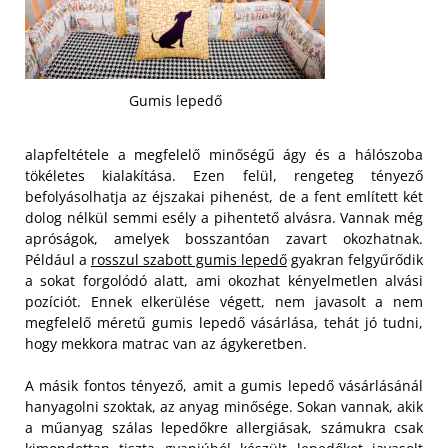
Gumis lepedő
alapfeltétele a megfelelő minőségű ágy és a hálószoba
tökéletes kialakítása. Ezen felül, rengeteg tényező
befolyásolhatja az éjszakai pihenést, de a fent említett két
dolog nélkül semmi esély a pihentető alvásra. Vannak még
apróságok, amelyek bosszantóan zavart okozhatnak.
Például a
rosszul szabott gumis lepedő
gyakran felgyűrődik
a sokat forgolódó alatt, ami okozhat kényelmetlen alvási
pozíciót. Ennek elkerülése végett, nem javasolt a nem
megfelelő méretű gumis lepedő vásárlása, tehát jó tudni,
hogy mekkora matrac van az ágykeretben.
A másik fontos tényező, amit a gumis lepedő vásárlásánál
hanyagolni szoktak, az anyag minősége. Sokan vannak, akik
a műanyag szálas lepedőkre allergiásak, számukra csak