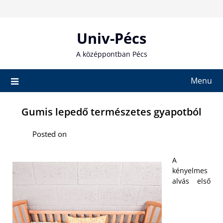
Skip
to
content
Univ-Pécs
A középpontban Pécs
Menu
Gumis lepedő természetes gyapotból
Posted on
A
kényelmes
alvás első