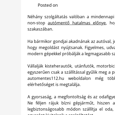
Posted on
Néhány szolgáltatás valóban a mindennapi
non-stop
autómentő hatalmas előnye
, ho
szakaszában.
Ha bármikor gondjai akadnának az autóval, 
hogy megoldást nyújtsanak. Figyelmes, udva
modern gépekkel próbálják a legmagasabb szín
Vállalják kisteherautók, utánfutók, motorbi
egyszerűen csak a szállítással gyűlik meg a p
automentes112.hu weboldalon még több
elérhetőséget is megtalálja.
A gyorsaság, a megfontoltság és az odafigye
Ne féljen rájuk bízni gépjárműt, hiszen
legbiztonságosabb módon szállítja el oda,