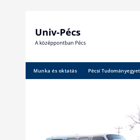
Skip
to
content
Univ-Pécs
A középpontban Pécs
Munka és oktatás
Pécsi Tudományegye