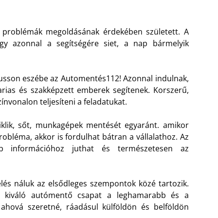
 problémák megoldásának érdekében született. A
gy azonnal a segítségére siet, a nap bármelyik
jusson eszébe az Automentés112! Azonnal indulnak,
rias és szakképzett emberek segítenek. Korszerű,
vonalon teljesíteni a feladatukat.
ciklik, sőt, munkagépek mentését egyaránt. amikor
robléma, akkor is fordulhat bátran a vállalathoz. Az
 információhoz juthat és természetesen az
lés náluk az elsődleges szempontok közé tartozik.
 a kiváló autómentő csapat a leghamarabb és a
 ahová szeretné, ráadásul külföldön és belföldön