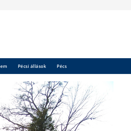
tem
Pécsi állások
Pécs