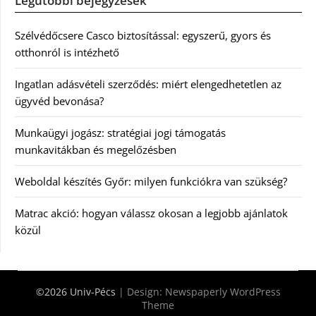
Legutóbbi bejegyzések
Szélvédőcsere Casco biztosítással: egyszerű, gyors és
otthonról is intézhető
Ingatlan adásvételi szerződés: miért elengedhetetlen az
ügyvéd bevonása?
Munkaügyi jogász: stratégiai jogi támogatás
munkavitákban és megelőzésben
Weboldal készítés Győr: milyen funkciókra van szükség?
Matrac akció: hogyan válassz okosan a legjobb ajánlatok
közül
©2026 Univ-Pécs
| Design:
Newspaperly WordPress
Theme