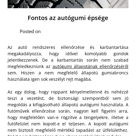
Fontos az autógumi épsége
Posted on
Az autó rendszeres ellenőrzése és karbantartása
megakadályozza, hogy idővel komolyabb gondok
jelentkezzenek. De a karbantartás során nem szabad
megfeledkeznünk az
autógumi állapotának ellenőrzéséről
sem. Hiszen a nem megfelelő állapotú gumiabroncs
használata igen sok veszélyt rejt magába.
Az egy dolog, hogy roppant kényelmetlenné és nehézzé
teszi a vezetést, de biztonsági szempontból sem jó
megoldás a kifogásolható állapotú autógumi használata. A
futóművek ellenőrzése során, nagyon kell figyelni arra,
hogy megfelelően van-e rögzítve a tengelyekre, illetve a
futófelület nem kopott-e el teljesen. A kopott autógumi
nem biztosít megfelelő mértékű tapadást az útfelülethez.