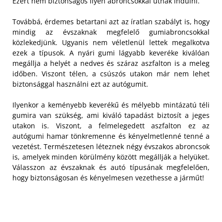
Ezért nem biztonságos ilyen abroncsokkal útnak indulni.
Továbbá, érdemes betartani azt az íratlan szabályt is, hogy
mindig az évszaknak megfelelő gumiabroncsokkal
közlekedjünk. Ugyanis nem véletlenül lettek megalkotva
ezek a típusok. A nyári gumi lágyabb keveréke kiválóan
megállja a helyét a nedves és száraz aszfalton is a meleg
időben. Viszont télen, a csúszós utakon már nem lehet
biztonsággal használni ezt az autógumit.
Ilyenkor a keményebb keverékű és mélyebb mintázatú téli
gumira van szükség, ami kiváló tapadást biztosít a jeges
utakon is. Viszont, a felmelegedett aszfalton ez az
autógumi hamar tönkremenne és kényelmetlenné tenné a
vezetést. Természetesen léteznek négy évszakos abroncsok
is, amelyek minden körülmény között megállják a helyüket.
Válasszon az évszaknak és autó típusának megfelelően,
hogy biztonságosan és kényelmesen vezethesse a járműt!