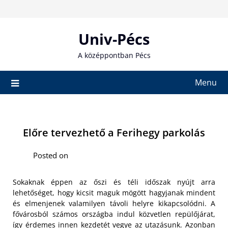
Skip
to
content
Univ-Pécs
A középpontban Pécs
Menu
Előre tervezhető a Ferihegy parkolás
Posted on
Sokaknak éppen az őszi és téli időszak nyújt arra
lehetőséget, hogy kicsit maguk mögött hagyjanak mindent
és elmenjenek valamilyen távoli helyre kikapcsolódni. A
fővárosból számos országba indul közvetlen repülőjárat,
így érdemes innen kezdetét vegye az utazásunk. Azonban