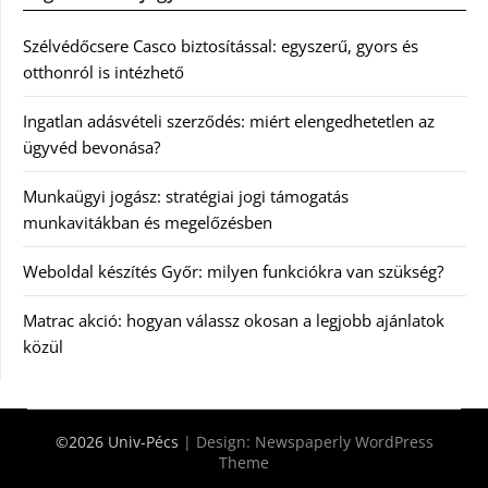
Szélvédőcsere Casco biztosítással: egyszerű, gyors és
otthonról is intézhető
Ingatlan adásvételi szerződés: miért elengedhetetlen az
ügyvéd bevonása?
Munkaügyi jogász: stratégiai jogi támogatás
munkavitákban és megelőzésben
Weboldal készítés Győr: milyen funkciókra van szükség?
Matrac akció: hogyan válassz okosan a legjobb ajánlatok
közül
©2026 Univ-Pécs
| Design:
Newspaperly WordPress
Theme