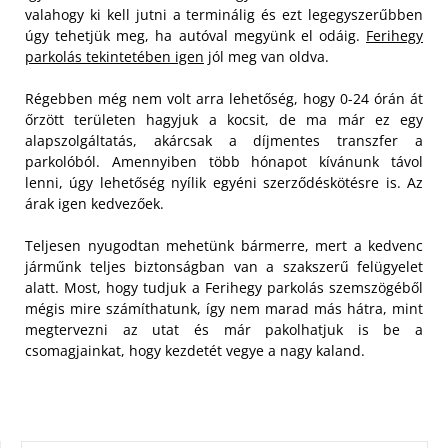
valahogy ki kell jutni a terminálig és ezt legegyszerűbben
úgy tehetjük meg, ha autóval megyünk el odáig.
Ferihegy
parkolás tekintetében igen
jól meg van oldva.
Régebben még nem volt arra lehetőség, hogy 0-24 órán át
őrzött területen hagyjuk a kocsit, de ma már ez egy
alapszolgáltatás, akárcsak a díjmentes transzfer a
parkolóból. Amennyiben több hónapot kívánunk távol
lenni, úgy lehetőség nyílik egyéni szerződéskötésre is. Az
árak igen kedvezőek.
Teljesen nyugodtan mehetünk bármerre, mert a kedvenc
járműnk teljes biztonságban van a szakszerű felügyelet
alatt. Most, hogy tudjuk a Ferihegy parkolás szemszögéből
mégis mire számíthatunk, így nem marad más hátra, mint
megtervezni az utat és már pakolhatjuk is be a
csomagjainkat, hogy kezdetét vegye a nagy kaland.