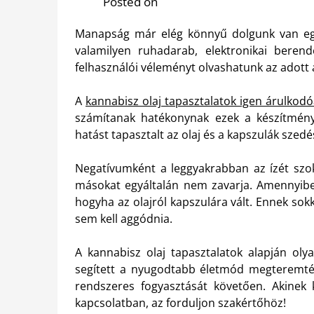
Posted on
Manapság már elég könnyű dolgunk van egy
valamilyen ruhadarab, elektronikai berend
felhasználói véleményt olvashatunk az adott 
A
kannabisz olaj tapasztalatok igen árulkod
számítanak hatékonynak ezek a készítmény
hatást tapasztalt az olaj és a kapszulák szed
Negatívumként a leggyakrabban az ízét szokt
másokat egyáltalán nem zavarja. Amennyiben
hogyha az olajról kapszulára vált. Ennek sok
sem kell aggódnia.
A kannabisz olaj tapasztalatok alapján ol
segített a nyugodtabb életmód megteremtés
rendszeres fogyasztását követően. Akinek k
kapcsolatban, az forduljon szakértőhöz!