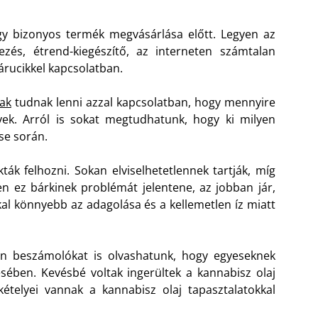
 bizonyos termék megvásárlása előtt. Legyen az
ezés, étrend-kiegészítő, az interneten számtalan
árucikkel kapcsolatban.
óak
tudnak lenni azzal kapcsolatban, hogy mennyire
ek. Arról is sokat megtudhatunk, hogy ki milyen
ése során.
ák felhozni. Sokan elviselhetetlennek tartják, míg
 ez bárkinek problémát jelentene, az jobban jár,
kal könnyebb az adagolása és a kellemetlen íz miatt
yan beszámolókat is olvashatunk, hogy egyeseknek
ében. Kevésbé voltak ingerültek a kannabisz olaj
ételyei vannak a kannabisz olaj tapasztalatokkal