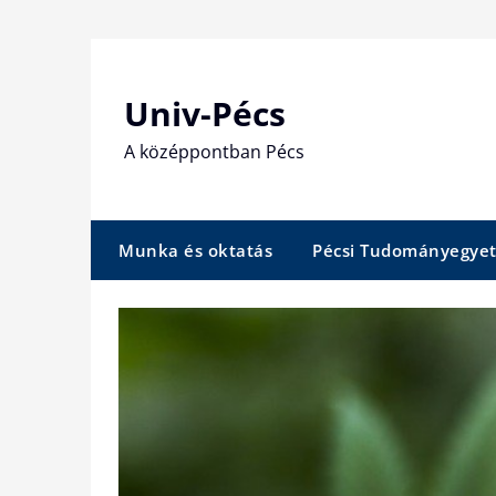
Skip
to
content
Univ-Pécs
A középpontban Pécs
Munka és oktatás
Pécsi Tudományegye