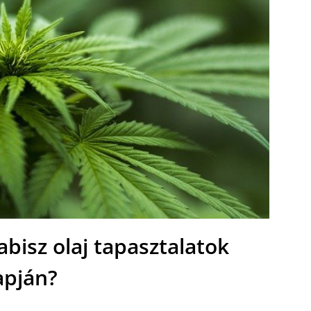
bisz olaj tapasztalatok
apján?