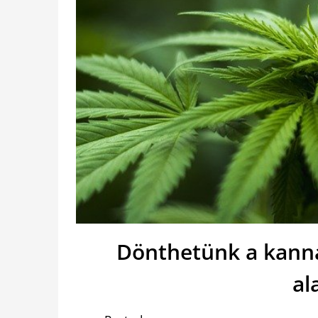
Dönthetünk a kanna
al