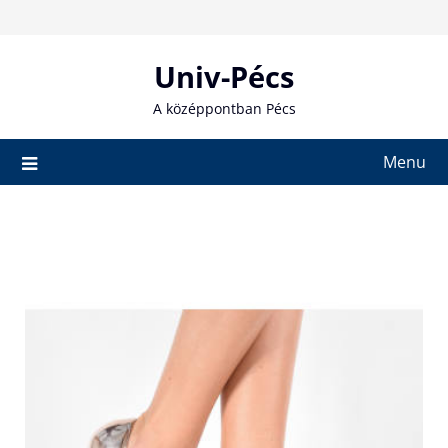
Skip
to
content
Univ-Pécs
A középpontban Pécs
Menu