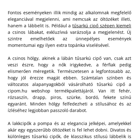
Fontos eseményeken illik mindig az alkalomnak megfelelő
eleganciával megjelenni, ami nemcsak az öltözéket illeti,
hanem a lábbelit is. Például a
tűsarkú cipő szépen kiemeli
a csinos lábakat, exkluzívvá varázsolja a megjelenést. Új
szintre emelhetőek az ünnepélyes események
momentumai egy ilyen extra topánka viselésével.
A csinos hölgy, akinek a lábán tűsarkú cipő van, csak azt
veszi észre, hogy a nők irigykedve, a férfiak pedig
elismerően méregetik. Természetesen a legfontosabb az,
hogy jól érezze magát ebben.
Számtalan színben és
változatos alapanyagokból vásárolható tűsarkú cipő a
cipom.hu webshop termékpalettájáról. Van itt fehér,
rózsaszín, drapp, piros, szürke, bordó, fekete színű
egyaránt. Minden hölgy felfedezheti a stílusához és az
ízléséhez legjobban passzoló darabot.
A lakkcipők a pompa és az elegancia jelképei, amelyekkel
akár egy egyszerűbb öltözéket is fel lehet dobni. Divatos és
különleges tűsarkú cipők, de klasszikus stílusú lábbelik is