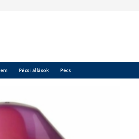
tem
Pécsi állások
Pécs