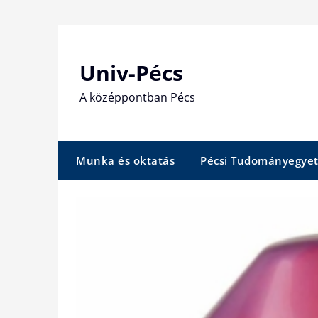
Skip
to
content
Univ-Pécs
A középpontban Pécs
Munka és oktatás
Pécsi Tudományegye