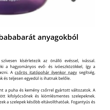
 bababarát anyagokból
ívesen kísérletezik az önálló evéssel, ivással.
 a hagyományos evő- és ivóeszközökkel, így a
rezni. A
csőrös itatópohár ilyenkor nagy
segítség,
 és teljesen egyedül is ihatnak belőle.
nt a puha és kemény csőrrel gyártott változatok. A
ött kifolyócsőnek és kiömlésmentes szelepeknek.
zek a szelepek később eltávolíthatóak. Fogantyús és