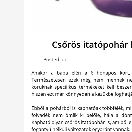
Csőrös itatópohár
Posted on
Amikor a baba eléri a 6 hónapos kort, sz
Természetesen ezek még nem mennek neki
koruknak specifikus termékeket kell besze
hiszen ezt már könnyedén a kezükbe foghatják
Ebből a pohárból is kaphatóak többfélék, mi
folyadék nem ömlik ki belőle, hála a dönt
Kapható olyan csőrös itatópohár is, amiből e
fogantyú nélküli változatok egyaránt vannak.