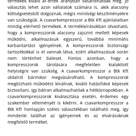
termékek kiváló ár-érték arányban vásárolhatóak meg. Jó
választás lehet azon vállalatok számára is, akik alacsony
költségvetésből dolgoznak, mégis minőségi készítményekre
van szükségük.
A csavarkompresszor a Btk Kft ajánlataiban
mindig elérhető termékek. A termékleírásokban olvasható,
hogy a kompresszorok alacsony zajszint mellett képesek
működni, alkalmazásuk egyszerű, továbbá minimális
karbantartást igényelnek. A kompresszorok biztonsági
tartozékokkal is el vannak látva, ezért alkalmazásuk során
nem történhet baleset. Fontos azonban, hogy a
kompresszorok tárolására megfelelően kialakított
helyiségre van szükség. A csavarkompresszor a Btk Kft
oldalról bármikor megvásárolható. A kompresszorok
megbízható működést kínálnak, kiváló hatásfokot képesek
biztosítani, így bátran alkalmazhatóak a hétköznapokban. A
csavarkompresszorok kiválasztása esetén, érdemes egy
szakember véleményét is kikérni. A csavarkompresszor a
Btk Kft honlapján széles választékban található meg, így
mindenki találhat az igényeinek és az elvárásoknak
megfelelő terméket.