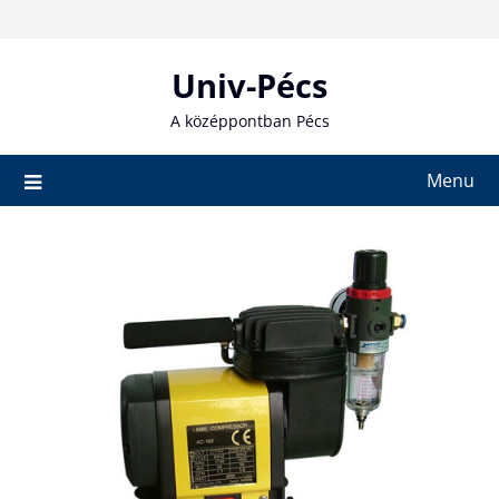
Skip
to
content
Univ-Pécs
A középpontban Pécs
Menu