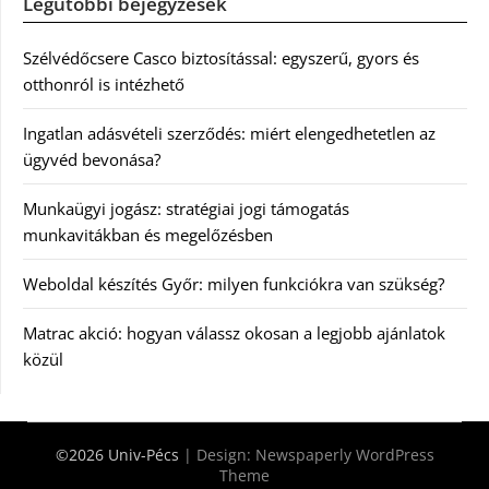
Legutóbbi bejegyzések
Szélvédőcsere Casco biztosítással: egyszerű, gyors és
otthonról is intézhető
Ingatlan adásvételi szerződés: miért elengedhetetlen az
ügyvéd bevonása?
Munkaügyi jogász: stratégiai jogi támogatás
munkavitákban és megelőzésben
Weboldal készítés Győr: milyen funkciókra van szükség?
Matrac akció: hogyan válassz okosan a legjobb ajánlatok
közül
©2026 Univ-Pécs
| Design:
Newspaperly WordPress
Theme