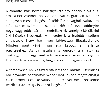
megvásárolni, stb.
A combfix, más néven harisnyakötő egy speciális övtípus,
amit a nők viselnek, hogy a harisnyát megtartsák. Noha ez
a teljesen mesés kiegészítő többféle anyagból, változatos
stílusban és számtalan színben elérhető, ezek többnyire
négy (vagy több) pánttal rendelkeznek, amelyek körülbelül
2-4 hüvelyk hosszúak.
A hevederek a legtöbb esetben
állíthatóak, hogy bármilyen lábhosszra illeszkedjenek.
Minden pánt végén van egy kapocs a harisnya
rögzítéséhez. Az öv hátulján is kapcsok találhatók és
csakúgy, mint egy melltartó esetében, ezek a rögzítők
lehetővé teszik a nőknek, hogy a mérethez igazodjanak.
A combfixek a 14-ik század óta léteznek, ráadásul férfiak és
nők egyaránt használták. Webáruházunkban megtalálhatja
ezen termékek csipke változatait, amelyek még szexisebbé
teszik ezt az amúgy is vonzó kiegészítőt.