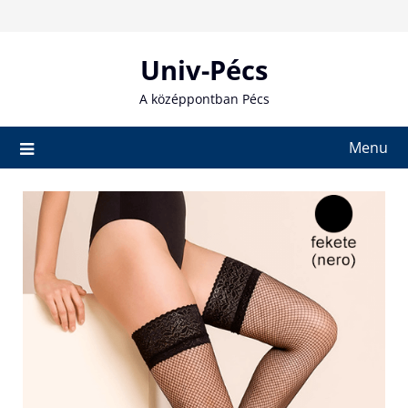
Skip
to
content
Univ-Pécs
A középpontban Pécs
Menu