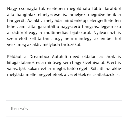
Nagy csomagtartók esetében megoldható több darabból
álló hangfalak elhelyezése is, amelyek megnövelhetik a
hangerőt. Az aktív mélyláda mindenképp elengedhetetlen
lehet, ami által garantált a nagyszerű hangzás, legyen szó
a rádióról vagy a multimédiás lejátszóról. Nyilván azt is
szem előtt kell tartani, hogy nem mindegy, az ember hol
veszi meg az aktív mélyláda tartozékot.
Például a Dreambox Autóhifi nevű oldalon az árak is
kifogástalanok és a minőség sem hagy kivetnivalót. Ezért is
választják sokan ezt a megbízható céget. Sőt, itt az aktív
mélyláda mellé megvehetőek a vezetékek és csatlakozók is.
KERESÉS: