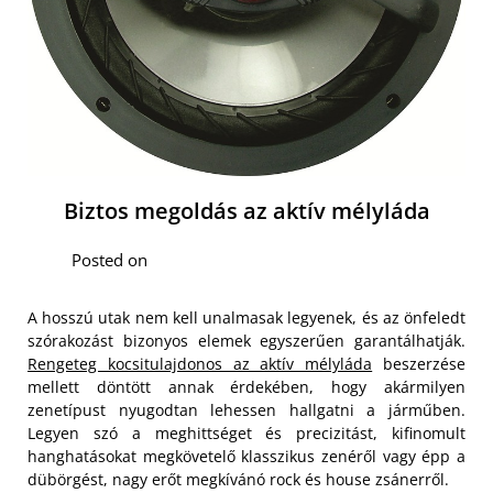
Biztos megoldás az aktív mélyláda
Posted on
A hosszú utak nem kell unalmasak legyenek, és az önfeledt
szórakozást bizonyos elemek egyszerűen garantálhatják.
Rengeteg kocsitulajdonos az aktív mélyláda
beszerzése
mellett döntött annak érdekében, hogy akármilyen
zenetípust nyugodtan lehessen hallgatni a járműben.
Legyen szó a meghittséget és precizitást, kifinomult
hanghatásokat megkövetelő klasszikus zenéről vagy épp a
dübörgést, nagy erőt megkívánó rock és house zsánerről.