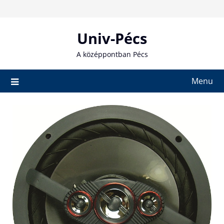
Skip
to
content
Univ-Pécs
A középpontban Pécs
Menu