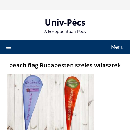
Skip
to
content
Univ-Pécs
A középpontban Pécs
Menu
beach flag Budapesten szeles valasztek