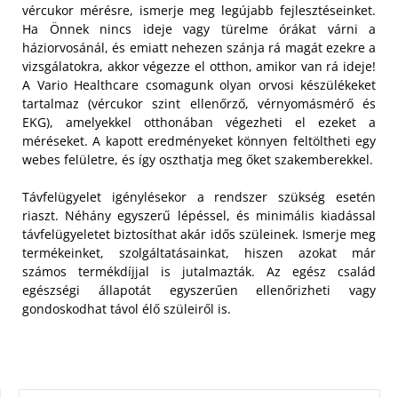
vércukor mérésre, ismerje meg legújabb fejlesztéseinket.
Ha Önnek nincs ideje vagy türelme órákat várni a
háziorvosánál, és emiatt nehezen szánja rá magát ezekre a
vizsgálatokra, akkor végezze el otthon, amikor van rá ideje!
A Vario Healthcare csomagunk olyan orvosi készülékeket
tartalmaz (vércukor szint ellenőrző, vérnyomásmérő és
EKG), amelyekkel otthonában végezheti el ezeket a
méréseket. A kapott eredményeket könnyen feltöltheti egy
webes felületre, és így oszthatja meg őket szakemberekkel.
Távfelügyelet igénylésekor a rendszer szükség esetén
riaszt. Néhány egyszerű lépéssel, és minimális kiadással
távfelügyeletet biztosíthat akár idős szüleinek. Ismerje meg
termékeinket, szolgáltatásainkat, hiszen azokat már
számos termékdíjjal is jutalmazták. Az egész család
egészségi állapotát egyszerűen ellenőrizheti vagy
gondoskodhat távol élő szüleiről is.