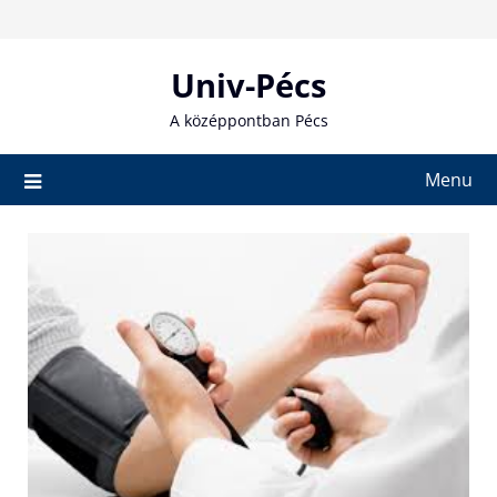
Skip
to
content
Univ-Pécs
A középpontban Pécs
Menu