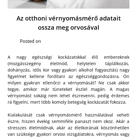
Az otthoni vérnyomásmérő adatait
ossza meg orvosával
Posted on
A nagy egészségi kockázatokkal élő embereknek
(mozgásszegény életmód, helytelen táplálkozás,
dohányzás, idős kor vagy gyakori alkohol fogyasztás) nagy
figyelmet kellene fordítani az egészséggondozásra. Ön
milyen gyakran ellenőrzi a vérnyomását? Ne csak akkor
tegye, amikor már tüneteket észlel magán. A magas
vérnyomást sokáig nem lehet észrevenni, pedig érdemes
rá figyelni, mert több komoly betegség kockázatát fokozza.
Kialakulását csak vérnyomásmérő használatával veheti
észre, hiszen évekig semmiféle panaszt nem okoz. Akár a
stresszes életmódnak, akár az életkorának köszönhetően
van szüksége gyakori orvosi vizsgálatokra, vérnyomás vagy