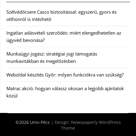
Szélvédőcsere Casco biztosítással: egyszerű, gyors és
otthonról is intézhető
Ingatlan adásvételi szerződés: miért elengedhetetlen az
ügyvéd bevonása?
Munkaügyi jogász: stratégiai jogi támogatás
munkavitákban és megelőzésben
Weboldal készítés Győr: milyen funkciókra van szükség?
Matrac akció: hogyan válassz okosan a legjobb ajánlatok
közül
©2026 Univ-Pécs
| Design:
Newspaperly WordPress
Theme