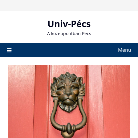
Skip
to
content
Univ-Pécs
A középpontban Pécs
Menu