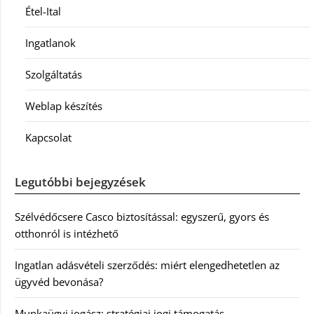
Étel-Ital
Ingatlanok
Szolgáltatás
Weblap készítés
Kapcsolat
Legutóbbi bejegyzések
Szélvédőcsere Casco biztosítással: egyszerű, gyors és
otthonról is intézhető
Ingatlan adásvételi szerződés: miért elengedhetetlen az
ügyvéd bevonása?
Munkaügyi jogász: stratégiai jogi támogatás