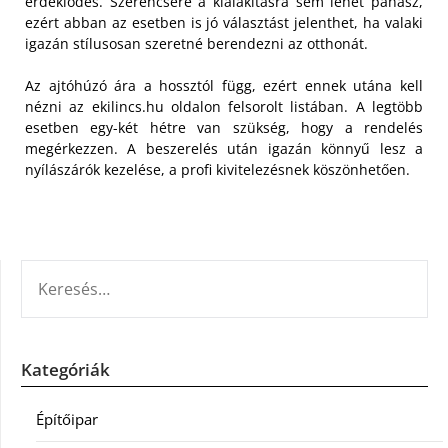
érdeklődés. Szerencsére a kialakításra sem lehet panasz,
ezért abban az esetben is jó választást jelenthet, ha valaki
igazán stílusosan szeretné berendezni az otthonát.
Az ajtóhúzó ára a hossztól függ, ezért ennek utána kell
nézni az ekilincs.hu oldalon felsorolt listában. A legtöbb
esetben egy-két hétre van szükség, hogy a rendelés
megérkezzen. A beszerelés után igazán könnyű lesz a
nyílászárók kezelése, a profi kivitelezésnek köszönhetően.
KERESÉS:
Kategóriák
Építőipar