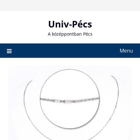
Skip
to
content
Univ-Pécs
A középpontban Pécs
Menu