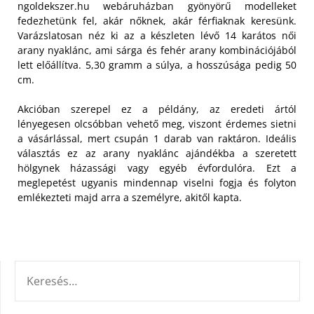
ngoldekszer.hu webáruházban gyönyörű modelleket
fedezhetünk fel, akár nőknek, akár férfiaknak keresünk.
Varázslatosan néz ki az a készleten lévő 14 karátos női
arany nyaklánc, ami sárga és fehér arany kombinációjából
lett előállítva. 5,30 gramm a súlya, a hosszúsága pedig 50
cm.
Akcióban szerepel ez a példány, az eredeti ártól
lényegesen olcsóbban vehető meg, viszont érdemes sietni
a vásárlással, mert csupán 1 darab van raktáron. Ideális
választás ez az arany nyaklánc ajándékba a szeretett
hölgynek házassági vagy egyéb évfordulóra. Ezt a
meglepetést ugyanis mindennap viselni fogja és folyton
emlékezteti majd arra a személyre, akitől kapta.
KERESÉS: