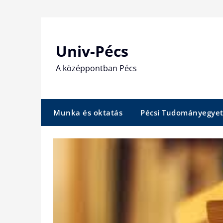
Skip
to
content
Univ-Pécs
A középpontban Pécs
Munka és oktatás
Pécsi Tudományegye