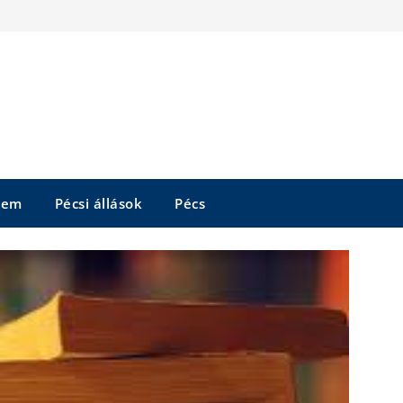
tem
Pécsi állások
Pécs