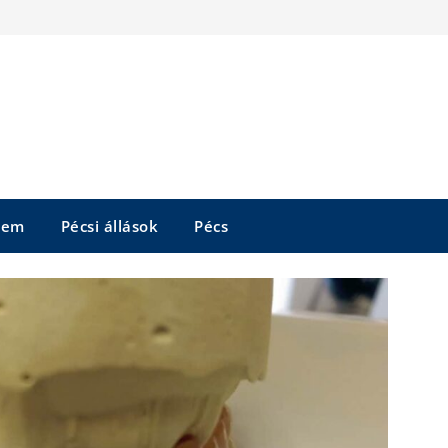
tem
Pécsi állások
Pécs