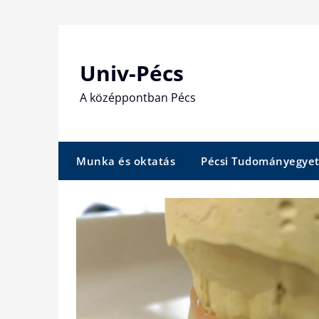
Skip
to
content
Univ-Pécs
A középpontban Pécs
Munka és oktatás
Pécsi Tudományegye