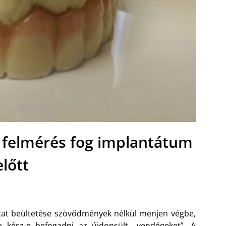
i felmérés fog implantátum
előtt
at beültetése szövődmények nélkül menjen végbe,
e kész-e befogadni az újdonsült „vendégeket”. A