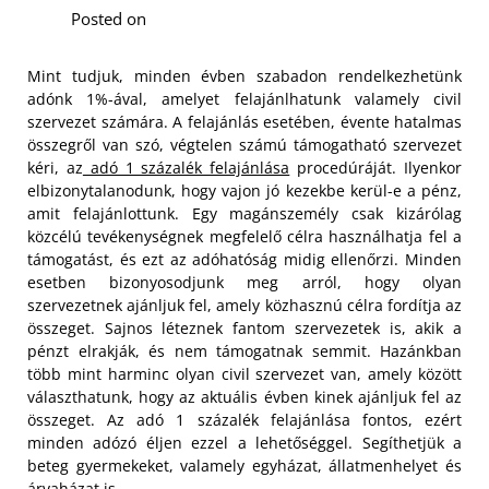
Posted on
Mint tudjuk, minden évben szabadon rendelkezhetünk
adónk 1%-ával, amelyet felajánlhatunk valamely civil
szervezet számára. A felajánlás esetében, évente hatalmas
összegről van szó, végtelen számú támogatható szervezet
kéri, az
adó 1 százalék felajánlása
procedúráját. Ilyenkor
elbizonytalanodunk, hogy vajon jó kezekbe kerül-e a pénz,
amit felajánlottunk. Egy magánszemély csak kizárólag
közcélú tevékenységnek megfelelő célra használhatja fel a
támogatást, és ezt az adóhatóság midig ellenőrzi. Minden
esetben bizonyosodjunk meg arról,
hogy olyan
szervezetnek ajánljuk fel, amely közhasznú célra fordítja az
összeget. Sajnos léteznek fantom szervezetek is, akik a
pénzt elrakják, és nem támogatnak semmit. Hazánkban
több mint harminc olyan civil szervezet van, amely között
választhatunk, hogy az aktuális évben kinek ajánljuk fel az
összeget. Az adó 1 százalék felajánlása fontos, ezért
minden adózó éljen ezzel a lehetőséggel. Segíthetjük a
beteg gyermekeket, valamely egyházat, állatmenhelyet és
árvaházat is.