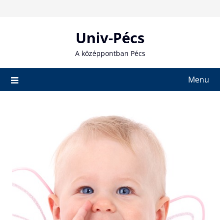
Skip
to
content
Univ-Pécs
A középpontban Pécs
Menu