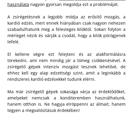
használata
nagyon gyorsan megoldja ezt a problémáját.
A zsírégetésnek a legjobb módja az erősítő mozgás, a
kardió edzés, mert ennek hiányában csak nagyon nehezen
szabadulhatunk meg a felesleges kilóktól. Sokan folyton a
mérleget nézik és várják a csodát, hogy a kilók pörögjenek
lefelé.
El kellene végre ezt felejteni és az alakformálásra
törekedni, ami nem mindig jár a tömeg csökkenésével. A
zsírégető gépek intenzív mozgást tesznek lehetővé, de
ehhez kell egy alap edzettségi szint, amit a leginkább a
rendszeres kardió edzésekkel tudunk elérni.
Ma már zsírégető gépek sokasága várja az érdeklődőket,
amelyeket nemcsak a konditeremben használhatunk,
hanem otthon is. Ne hagyja elröppenni az álmait, hanem
tegyen a megvalósításuk érdekében!