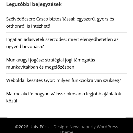
Legutóbbi bejegyzések
Szélvédőcsere Casco biztosítással: egyszerű, gyors és
otthonról is intézhető
Ingatlan adásvételi szerződés: miért elengedhetetlen az
ügyvéd bevonása?
Munkaügyi jogász: stratégiai jogi támogatás
munkavitákban és megelőzésben
Weboldal készítés Győr: milyen funkciókra van szükség?
Matrac akció: hogyan válassz okosan a legjobb ajánlatok
közül
©2026 Univ-Pécs
| Design:
Newspaperly WordPress
Theme