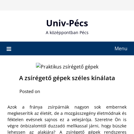
Skip
to
content
Univ-Pécs
A középpontban Pécs
Menu
A zsírégető gépek széles kínálata
Posted on
Azok a fránya zsírpárnák nagyon sok embernek
megkeserítik az életét, de a mozgásszegény életmódnak és
féktelen evésnek sajnos ez a velejárója. Szeretne Ön is
végre önbizalomtól duzzadó mellkassal járni, hogy büszke
lehessen az alakjára?
A zsírégető gépek rendszeres