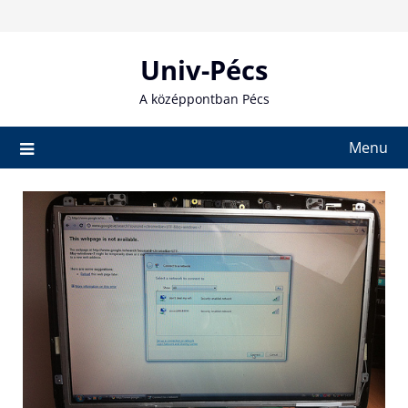
Skip
to
content
Univ-Pécs
A középpontban Pécs
Menu