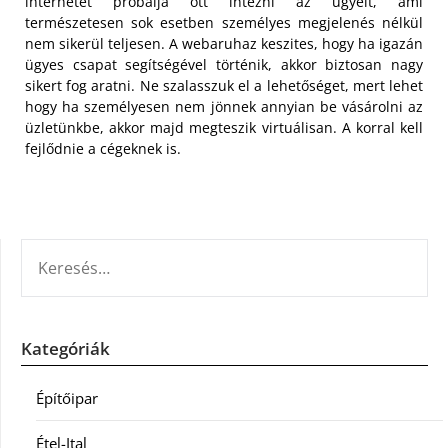
internetet próbálja ott intézni az ügyeit, ami
természetesen sok esetben személyes megjelenés nélkül
nem sikerül teljesen. A webaruhaz keszites, hogy ha igazán
ügyes csapat segítségével történik, akkor biztosan nagy
sikert fog aratni. Ne szalasszuk el a lehetőséget, mert lehet
hogy ha személyesen nem jönnek annyian be vásárolni az
üzletünkbe, akkor majd megteszik virtuálisan. A korral kell
fejlődnie a cégeknek is.
KERESÉS:
Kategóriák
Építőipar
Étel-Ital