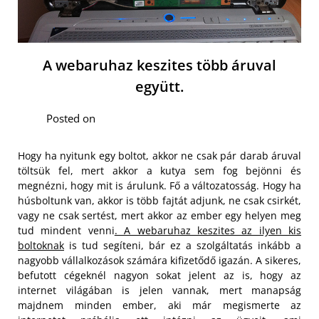
A webaruhaz keszites több áruval
együtt.
Posted on
Hogy ha nyitunk egy boltot, akkor ne csak pár darab áruval
töltsük fel, mert akkor a kutya sem fog bejönni és
megnézni, hogy mit is árulunk. Fő a változatosság. Hogy ha
húsboltunk van, akkor is több fajtát adjunk, ne csak csirkét,
vagy ne csak sertést, mert akkor az ember egy helyen meg
tud mindent venni
. A webaruhaz keszites az ilyen kis
boltoknak
is tud segíteni, bár ez a szolgáltatás inkább a
nagyobb vállalkozások számára kifizetődő igazán.
A sikeres,
befutott cégeknél nagyon sokat jelent az is, hogy az
internet világában is jelen vannak, mert manapság
majdnem minden ember, aki már megismerte az