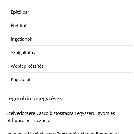
Építőipar
Étel-Ital
Ingatlanok
Szolgáltatás
Weblap készítés
Kapcsolat
Legutóbbi bejegyzések
Szélvédőcsere Casco biztosítással: egyszerű, gyors és
otthonról is intézhető
Ingatlan adásvételi szerződés: miért elengedhetetlen az