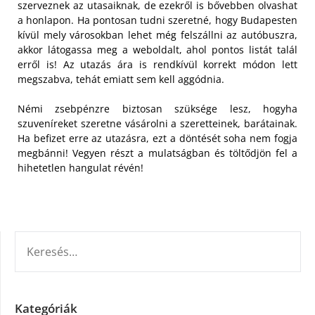
szerveznek az utasaiknak, de ezekről is bővebben olvashat
a honlapon. Ha pontosan tudni szeretné, hogy Budapesten
kívül mely városokban lehet még felszállni az autóbuszra,
akkor látogassa meg a weboldalt, ahol pontos listát talál
erről is! Az utazás ára is rendkívül korrekt módon lett
megszabva, tehát emiatt sem kell aggódnia.
Némi zsebpénzre biztosan szüksége lesz, hogyha
szuveníreket szeretne vásárolni a szeretteinek, barátainak.
Ha befizet erre az utazásra, ezt a döntését soha nem fogja
megbánni! Vegyen részt a mulatságban és töltődjön fel a
hihetetlen hangulat révén!
KERESÉS:
Kategóriák