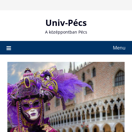
Skip
to
content
Univ-Pécs
A középpontban Pécs
Menu