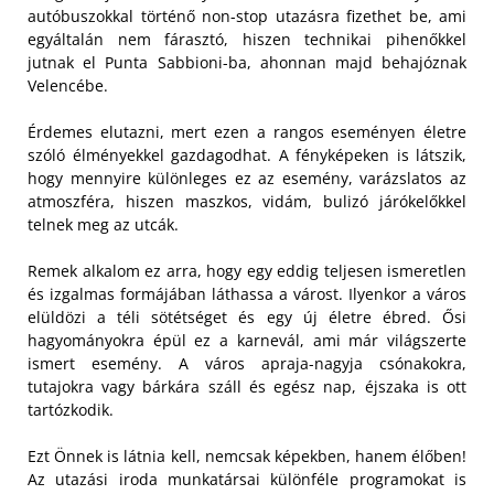
autóbuszokkal történő non-stop utazásra fizethet be, ami
egyáltalán nem fárasztó, hiszen technikai pihenőkkel
jutnak el Punta Sabbioni-ba, ahonnan majd behajóznak
Velencébe.
Érdemes elutazni, mert ezen a rangos eseményen életre
szóló élményekkel gazdagodhat. A fényképeken is látszik,
hogy mennyire különleges ez az esemény, varázslatos az
atmoszféra, hiszen maszkos, vidám, bulizó járókelőkkel
telnek meg az utcák.
Remek alkalom ez arra, hogy egy eddig teljesen ismeretlen
és izgalmas formájában láthassa a várost. Ilyenkor a város
elüldözi a téli sötétséget és egy új életre ébred. Ősi
hagyományokra épül ez a karnevál, ami már világszerte
ismert esemény. A város apraja-nagyja csónakokra,
tutajokra vagy bárkára száll és egész nap, éjszaka is ott
tartózkodik.
Ezt Önnek is látnia kell, nemcsak képekben, hanem élőben!
Az utazási iroda munkatársai különféle programokat is