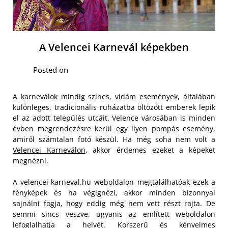
A Velencei Karnevál képekben
Posted on
A karneválok mindig színes, vidám események, általában
különleges, tradicionális ruházatba öltözött emberek lepik
el az adott település utcáit. Velence városában is minden
évben megrendezésre kerül egy ilyen pompás esemény,
amiről számtalan fotó készül. Ha még soha nem volt a
Velencei Karneválon
, akkor érdemes ezeket a képeket
megnézni.
A velencei-karneval.hu weboldalon megtalálhatóak ezek a
fényképek és ha végignézi, akkor minden bizonnyal
sajnálni fogja, hogy eddig még nem vett részt rajta. De
semmi sincs veszve, ugyanis az említett weboldalon
lefoglalhatja a helyét. Korszerű és kényelmes