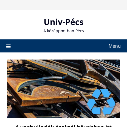
Skip
to
content
Univ-Pécs
A középpontban Pécs
Menu