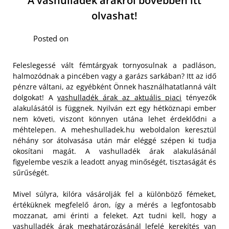
A vashulladék árakról bővebben itt
olvashat!
Posted on
Feleslegessé vált fémtárgyak tornyosulnak a padláson,
halmozódnak a pincében vagy a garázs sarkában? Itt az idő
pénzre váltani, az egyébként Önnek használhatatlanná vált
dolgokat! A
vashulladék árak az aktuális piaci
tényezők
alakulásától is függnek. Nyilván ezt egy hétköznapi ember
nem követi, viszont könnyen utána lehet érdeklődni a
méhtelepen. A meheshulladek.hu weboldalon keresztül
néhány sor átolvasása után már eléggé szépen ki tudja
okosítani magát. A vashulladék árak alakulásánál
figyelembe veszik a leadott anyag minőségét, tisztaságát és
sűrűségét.
Mivel súlyra, kilóra vásárolják fel a különböző fémeket,
értéküknek megfelelő áron, így a mérés a legfontosabb
mozzanat, ami érinti a feleket. Azt tudni kell, hogy a
vashulladék árak meghatározásánál lefelé kerekítés van