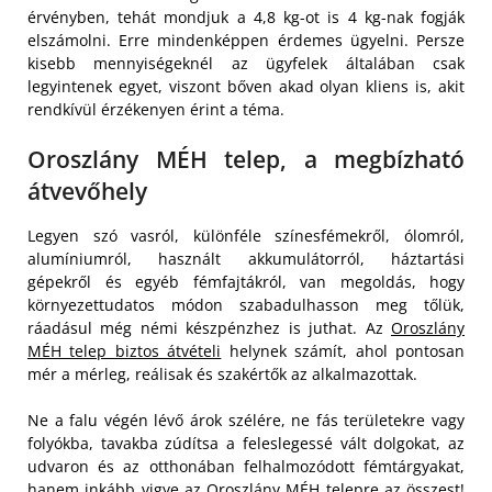
érvényben, tehát mondjuk a 4,8 kg-ot is 4 kg-nak fogják
elszámolni. Erre mindenképpen érdemes ügyelni. Persze
kisebb mennyiségeknél az ügyfelek általában csak
legyintenek egyet, viszont bőven akad olyan kliens is, akit
rendkívül érzékenyen érint a téma.
Oroszlány MÉH telep, a megbízható
átvevőhely
Legyen szó vasról, különféle színesfémekről, ólomról,
alumíniumról, használt akkumulátorról, háztartási
gépekről és egyéb fémfajtákról, van megoldás, hogy
környezettudatos módon szabadulhasson meg tőlük,
ráadásul még némi készpénzhez is juthat. Az
Oroszlány
MÉH telep biztos átvételi
helynek számít, ahol pontosan
mér a mérleg, reálisak és szakértők az alkalmazottak.
Ne a falu végén lévő árok szélére, ne fás területekre vagy
folyókba, tavakba zúdítsa a feleslegessé vált dolgokat, az
udvaron és az otthonában felhalmozódott fémtárgyakat,
hanem inkább vigye az Oroszlány MÉH telepre az összest!