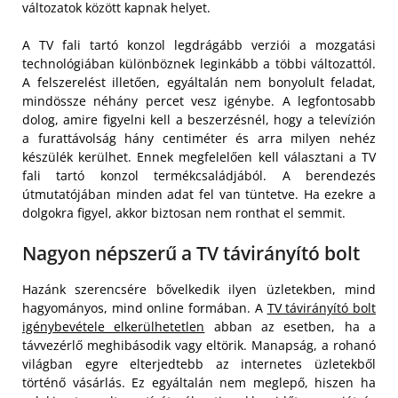
változatok között kapnak helyet.
A TV fali tartó konzol legdrágább verziói a mozgatási
technológiában különböznek leginkább a többi változattól.
A felszerelést illetően, egyáltalán nem bonyolult feladat,
mindössze néhány percet vesz igénybe. A legfontosabb
dolog, amire figyelni kell a beszerzésnél, hogy a televízión
a furattávolság hány centiméter és arra milyen nehéz
készülék kerülhet. Ennek megfelelően kell választani a TV
fali tartó konzol termékcsaládjából. A berendezés
útmutatójában minden adat fel van tüntetve. Ha ezekre a
dolgokra figyel, akkor biztosan nem ronthat el semmit.
Nagyon népszerű a TV távirányító bolt
Hazánk szerencsére bővelkedik ilyen üzletekben, mind
hagyományos, mind online formában. A
TV távirányító bolt
igénybevétele elkerülhetetlen
abban az esetben, ha a
távvezérlő meghibásodik vagy eltörik. Manapság, a rohanó
világban egyre elterjedtebb az internetes üzletekből
történő vásárlás. Ez egyáltalán nem meglepő, hiszen ha