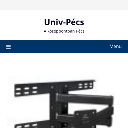
Skip
to
content
Univ-Pécs
A középpontban Pécs
Menu