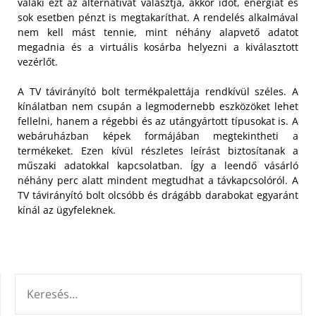
valaki ezt az alternatívát választja, akkor időt, energiát és
sok esetben pénzt is megtakaríthat. A rendelés alkalmával
nem kell mást tennie, mint néhány alapvető adatot
megadnia és a virtuális kosárba helyezni a kiválasztott
vezérlőt.
A TV távirányító bolt termékpalettája rendkívül széles. A
kínálatban nem csupán a legmodernebb eszközöket lehet
fellelni, hanem a régebbi és az utángyártott típusokat is. A
webáruházban képek formájában megtekintheti a
termékeket. Ezen kívül részletes leírást biztosítanak a
műszaki adatokkal kapcsolatban. Így a leendő vásárló
néhány perc alatt mindent megtudhat a távkapcsolóról. A
TV távirányító bolt olcsóbb és drágább darabokat egyaránt
kínál az ügyfeleknek.
KERESÉS: