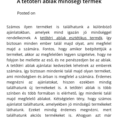
A tetőtéri ablak minőségi termék
Posted on
Számos ilyen terméket is találhatunk a különböző
ajánlatokban, amelyek mind igazán jó minőséggel
rendelkeznek. A
tetőtéri ablak esztétikus termék
, így
biztosan minden ember talál majd olyat, ami megfelel
majd a számára. Fontos, hogy amikor beépítettjük a
terméket, akkor az megfelelően legyen szigetelve, hogy ne
folyjon be mellette az eső, és ne penészedjen be az ablak.
A tetőtéri ablak ajánlatai kedvezőek lehetnek az emberek
számára, így biztosan mindenki talál majd olyan terméket,
ami minőségben és árban is megfelel a számára.
Érdemes
megnézni az ajánlatokat, hiszen ezekben mindig
találhatunk új termékeket is. A tetőtéri ablak is több
színben és több formában is elérhető, így mindenki talál
majd megfelelő ablakot. Kétségtelen tény, hogy számos
ajánlatot találhatunk, amelyekben jó minőségű termékeket
láthatunk. Ezeket mindig érdemes megnézni, mert
találhatunk akciós termékeket is. Ahogyan azt már