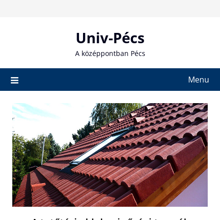
Skip
to
content
Univ-Pécs
A középpontban Pécs
Menu