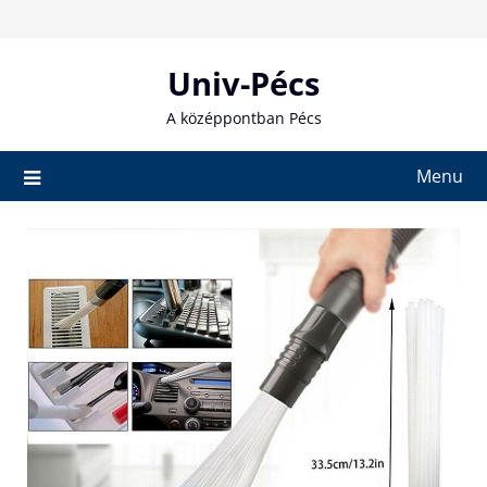
Skip
to
content
Univ-Pécs
A középpontban Pécs
Menu