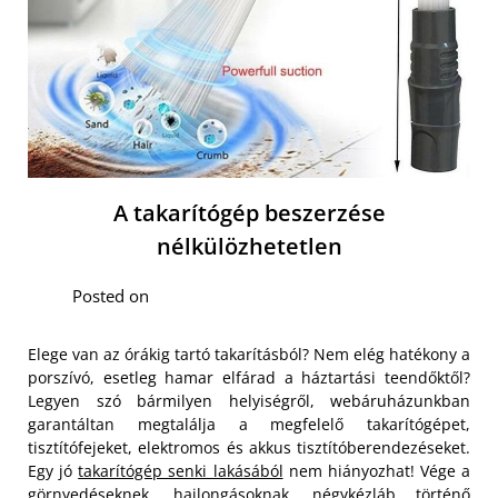
A takarítógép beszerzése
nélkülözhetetlen
Posted on
Elege van az órákig tartó takarításból? Nem elég hatékony a
porszívó, esetleg hamar elfárad a háztartási teendőktől?
Legyen szó bármilyen helyiségről, webáruházunkban
garantáltan megtalálja a megfelelő takarítógépet,
tisztítófejeket, elektromos és akkus tisztítóberendezéseket.
Egy jó
takarítógép senki lakásából
nem hiányozhat! Vége a
görnyedéseknek, hajlongásoknak, négykézláb történő