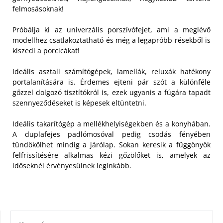
felmosásoknak!
Próbálja ki az univerzális porszívófejet, ami a meglévő
modellhez csatlakoztatható és még a legapróbb résekből is
kiszedi a porcicákat!
Ideális asztali számítógépek, lamellák, reluxák hatékony
portalanítására is. Érdemes ejteni pár szót a különféle
gőzzel dolgozó tisztítókról is, ezek ugyanis a fúgára tapadt
szennyeződéseket is képesek eltüntetni.
Ideális takarítógép a mellékhelyiségekben és a konyhában.
A duplafejes padlómosóval pedig csodás fényében
tündökölhet mindig a járólap. Sokan keresik a függönyök
felfrissítésére alkalmas kézi gőzölőket is, amelyek az
időseknél érvényesülnek leginkább.
KERESÉS: