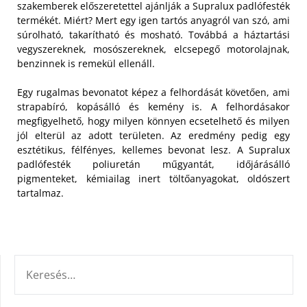
szakemberek előszeretettel ajánlják a Supralux padlófesték
termékét. Miért? Mert egy igen tartós anyagról van szó, ami
súrolható, takarítható és mosható. Továbbá a háztartási
vegyszereknek, mosószereknek, elcsepegő motorolajnak,
benzinnek is remekül ellenáll.
Egy rugalmas bevonatot képez a felhordását követően, ami
strapabíró, kopásálló és kemény is. A felhordásakor
megfigyelhető, hogy milyen könnyen ecsetelhető és milyen
jól elterül az adott területen. Az eredmény pedig egy
esztétikus, félfényes, kellemes bevonat lesz. A Supralux
padlófesték poliuretán műgyantát, időjárásálló
pigmenteket, kémiailag inert töltőanyagokat, oldószert
tartalmaz.
KERESÉS: