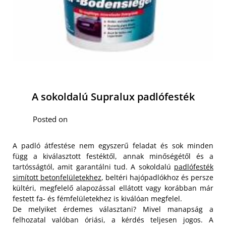
A sokoldalú Supralux padlófesték
Posted on
A padló átfestése nem egyszerű feladat és sok minden
függ a kiválasztott festéktől, annak minőségétől és a
tartósságtól, amit garantálni tud. A sokoldalú
padlófesték
simított betonfelületekhez
, beltéri hajópadlókhoz és persze
kültéri, megfelelő alapozással ellátott vagy korábban már
festett fa- és fémfelületekhez is kiválóan megfelel.
De melyiket érdemes választani? Mivel manapság a
felhozatal valóban óriási, a kérdés teljesen jogos. A