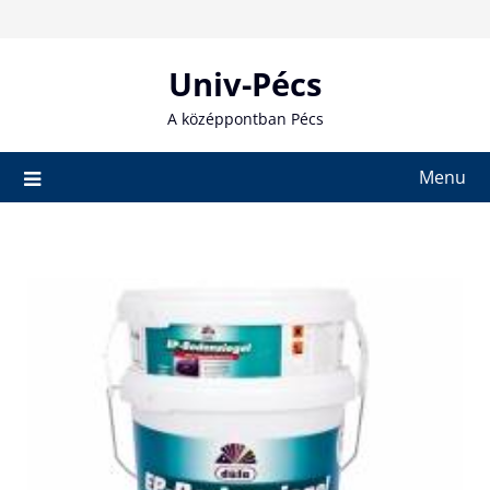
Skip
to
content
Univ-Pécs
A középpontban Pécs
Menu