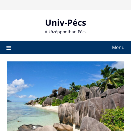
Skip
to
content
Univ-Pécs
A középpontban Pécs
Menu