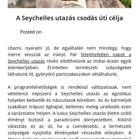
A Seychelles utazás csodás úti célja
Posted on
Utazni, nyaralni jó, de egyáltalán nem mindegy, hogy
merre vesszük az irányt. Pár
felejthetetlen napot a
Seychelles utazás
révén eltölthetünk az Indiai-óceán egyik
édenkertjében. Érintetlen természeti szépségeket
láthatunk itt, gyönyörű partszakaszokon sétálhatunk.
A programlehetőségek is rendkívül változatosak, nem
véletlenül népszerű a Seychelles utazás az egzotikus
helyeket kedvelők és nászutasok köreiben. Az év bármelyik
szakában trópusi éghajlat, kellemes meleg uralkodik ezen
a varázslatos helyen.
A luxus Seychelles utazás életre szóló
élményt biztosít a paradicsomi környezetben. Kitűnő
választás ez az út, ha a csendesebb, a természeti
szépségek nyújtotta élményeket részesítik előnyben. A