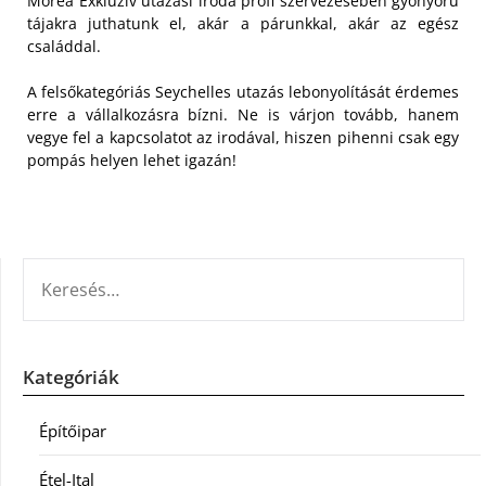
Morea Exkluzív utazási iroda profi szervezésében gyönyörű
tájakra juthatunk el, akár a párunkkal, akár az egész
családdal.
A felsőkategóriás Seychelles utazás lebonyolítását érdemes
erre a vállalkozásra bízni. Ne is várjon tovább, hanem
vegye fel a kapcsolatot az irodával, hiszen pihenni csak egy
pompás helyen lehet igazán!
KERESÉS:
Kategóriák
Építőipar
Étel-Ital