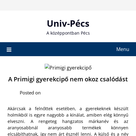
Skip
to
content
Univ-Pécs
A középpontban Pécs
Menu
A Primigi gyerekcipő nem okoz csalódást
Posted on
Akárcsak a felnőttek esetében, a gyerekeknek készült
holmikból is egyre nagyobb a kínálat, amiben elég könnyű
elveszni. A rengeteg hangzatos márkanév és az
aranyosabbnál aranyosabb termékek könnyen
elcsábíthatnak, így nem árt észnél lenni. A külső és a név