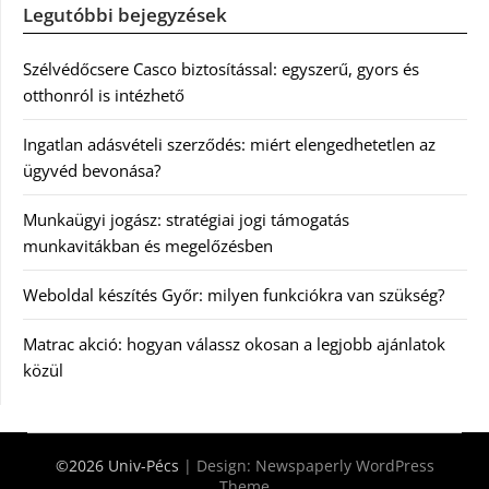
Legutóbbi bejegyzések
Szélvédőcsere Casco biztosítással: egyszerű, gyors és
otthonról is intézhető
Ingatlan adásvételi szerződés: miért elengedhetetlen az
ügyvéd bevonása?
Munkaügyi jogász: stratégiai jogi támogatás
munkavitákban és megelőzésben
Weboldal készítés Győr: milyen funkciókra van szükség?
Matrac akció: hogyan válassz okosan a legjobb ajánlatok
közül
©2026 Univ-Pécs
| Design:
Newspaperly WordPress
Theme