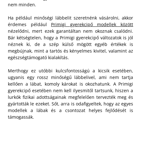
nem minden.
Ha például minőségi lábbelit szeretnénk vásárolni, akkor
érdemes például
Primigi gyerekcipő modellek között
nézelődni, mert ezek garantáltan nem okoznak csalódni.
Bár kétségtelen, hogy a Primigi gyerekcipő változatok is jól
néznek ki, de a szép külső mögött egyéb értékek is
megbújnak, mint a tartós és kényelmes kivitel, valamint az
egészségtámogató kialakítás.
Merthogy ez utóbbi kulcsfontosságú a kicsik esetében,
ugyanis egy rossz minőségű lábbelivel, ami nem tartja
kellően a lábat, komoly károkat is okozhatunk. A Primigi
gyerekcipő esetében nem kell ilyesmitől tartsunk, hiszen a
lurkók fizikai adottságainak megfelelően tervezték meg és
gyártották le ezeket. Sőt, arra is odafigyeltek, hogy az egyes
modellek a lábak és a csontozat helyes fejlődését is
támogassák.