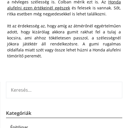
a névleges szélesség is. Colban mérik ezt is. Az
Honda
alufelni ezen értékeinél egészek
és felesek is vannak. Sőt,
ritka esetben még negyedesekkel is lehet találkozni.
Itt az érdekesség az, hogy amíg az átmérőnél egyértelműen
adott, hogy kizárólag akkora gumit rakhat fel a tulaj a
kocsira, ami ahhoz tökéletesen passzol, a szélességnél
jókora játéktér áll rendelkezésre. A gumi rugalmas
oldalfala miatt szét vagy össze lehet húzni a Honda alufelni
tömörítő peremét.
KERESÉS:
Kategóriák
Építőipar