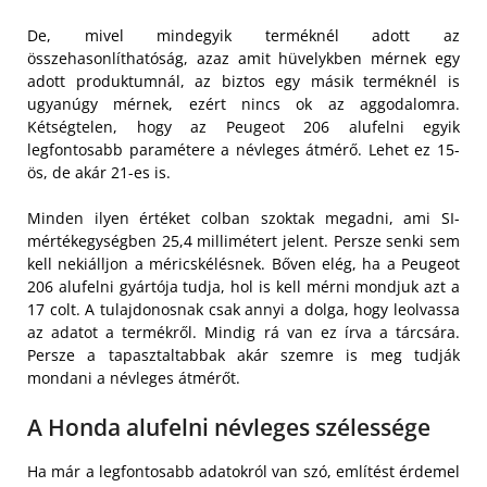
De, mivel mindegyik terméknél adott az
összehasonlíthatóság, azaz amit hüvelykben mérnek egy
adott produktumnál, az biztos egy másik terméknél is
ugyanúgy mérnek, ezért nincs ok az aggodalomra.
Kétségtelen, hogy az Peugeot 206 alufelni egyik
legfontosabb paramétere a névleges átmérő. Lehet ez 15-
ös, de akár 21-es is.
Minden ilyen értéket colban szoktak megadni, ami SI-
mértékegységben 25,4 millimétert jelent. Persze senki sem
kell nekiálljon a méricskélésnek. Bőven elég, ha a Peugeot
206 alufelni gyártója tudja, hol is kell mérni mondjuk azt a
17 colt. A tulajdonosnak csak annyi a dolga, hogy leolvassa
az adatot a termékről. Mindig rá van ez írva a tárcsára.
Persze a tapasztaltabbak akár szemre is meg tudják
mondani a névleges átmérőt.
A Honda alufelni névleges szélessége
Ha már a legfontosabb adatokról van szó, említést érdemel