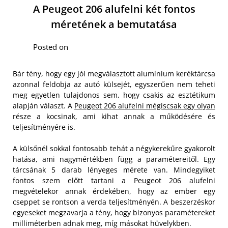
A Peugeot 206 alufelni két fontos
méretének a bemutatása
Posted on
Bár tény, hogy egy jól megválasztott alumínium keréktárcsa
azonnal feldobja az autó külsejét, egyszerűen nem teheti
meg egyetlen tulajdonos sem, hogy csakis az esztétikum
alapján választ. A
Peugeot 206 alufelni mégiscsak egy olyan
része a kocsinak, ami kihat annak a működésére és
teljesítményére is.
A külsőnél sokkal fontosabb tehát a négykerekűre gyakorolt
hatása, ami nagymértékben függ a paramétereitől. Egy
tárcsának 5 darab lényeges mérete van. Mindegyiket
fontos szem előtt tartani a Peugeot 206 alufelni
megvételekor annak érdekében, hogy az ember egy
cseppet se rontson a verda teljesítményén. A beszerzéskor
egyeseket megzavarja a tény, hogy bizonyos paramétereket
milliméterben adnak meg, míg másokat hüvelykben.