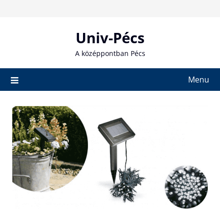
Skip
to
content
Univ-Pécs
A középpontban Pécs
Menu