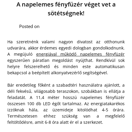
A napelemes fényfüzér véget vet a
sötétségnek!
Posted on
Ha szeretnénk valami nagyon divatost az otthonunk
udvarára, akkor érdemes egyedi dologban gondolkodnunk.
A megújuló
energiával működő napelemes fényfüzér
egyszerűen páratlan megoldást nyújthat. Rendkívül sok
helyre felszerelhető és minden este automatikusan
bekapcsol a beépített alkonyatvezérlő segítségével.
Bár eredetileg főként a szabadtéri használatra ajánlott, a
déli fekvésű, világosabb teraszokon, szobákban is ellátja a
feladatát. A 11,4 méter hosszú napelemes fényfüzér
összesen 100 db LED égőt tartalmaz. Az energiatakarékos
izzóknak hála, az üzemideje kitolódhat 4-5 órára.
Természetesen ehhez szükség van a megfelelő
feltöltődésre, amit 6-8 óra alatt ér el a szerkezet.