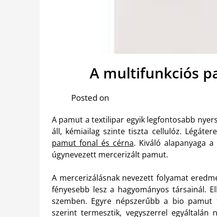
A multifunkciós 
Posted on
A pamut a textilipar egyik legfontosabb nye
áll, kémiailag szinte tiszta cellulóz. Légáter
pamut fonal és cérna
. Kiváló alapanyaga a
úgynevezett mercerizált pamut.
A mercerizálásnak nevezett folyamat eredm
fényesebb lesz a hagyományos társainál. El
szemben.
Egyre népszerűbb a bio pamut fo
szerint termesztik, vegyszerrel egyáltalán