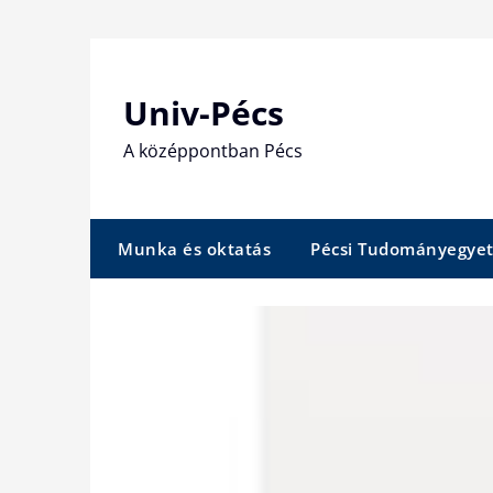
Skip
to
content
Univ-Pécs
A középpontban Pécs
Munka és oktatás
Pécsi Tudományegye