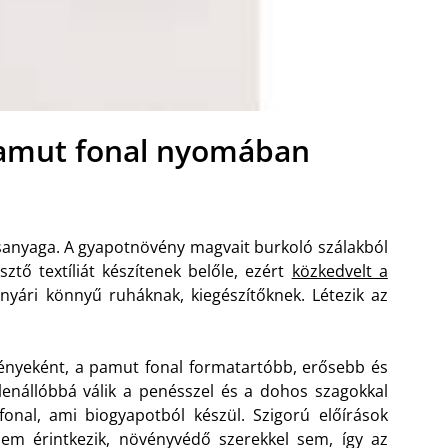
pamut fonal nyomában
rsanyaga. A gyapotnövény magvait burkoló szálakból
esztő textíliát készítenek belőle, ezért
közkedvelt a
 nyári könnyű ruháknak, kiegészítőknek. Létezik az
ényeként, a pamut fonal formatartóbb, erősebb és
lenállóbbá válik a penésszel és a dohos szagokkal
nal, ami biogyapotból készül. Szigorú előírások
 nem érintkezik, növényvédő szerekkel sem, így az