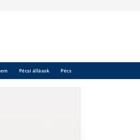
tem
Pécsi állások
Pécs