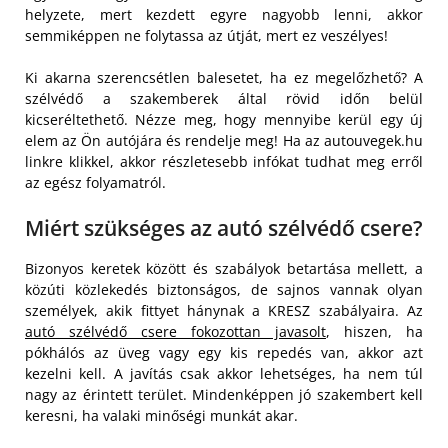
helyzete, mert kezdett egyre nagyobb lenni, akkor
semmiképpen ne folytassa az útját, mert ez veszélyes!
Ki akarna szerencsétlen balesetet, ha ez megelőzhető? A
szélvédő a szakemberek által rövid időn belül
kicseréltethető. Nézze meg, hogy mennyibe kerül egy új
elem az Ön autójára és rendelje meg! Ha az autouvegek.hu
linkre klikkel, akkor részletesebb infókat tudhat meg erről
az egész folyamatról.
Miért szükséges az autó szélvédő csere?
Bizonyos keretek között és szabályok betartása mellett, a
közúti közlekedés biztonságos, de sajnos vannak olyan
személyek, akik fittyet hánynak a KRESZ szabályaira. Az
autó szélvédő csere fokozottan javasolt
, hiszen, ha
pókhálós az üveg vagy egy kis repedés van, akkor azt
kezelni kell. A javítás csak akkor lehetséges, ha nem túl
nagy az érintett terület. Mindenképpen jó szakembert kell
keresni, ha valaki minőségi munkát akar.