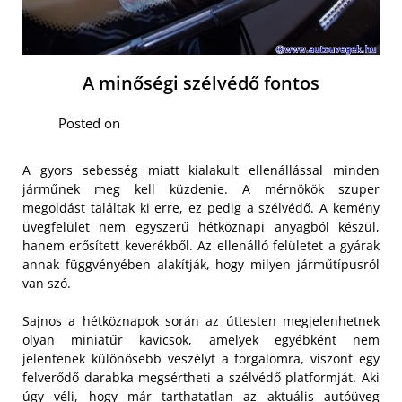
A minőségi szélvédő fontos
Posted on
A gyors sebesség miatt kialakult ellenállással minden
járműnek meg kell küzdenie. A mérnökök szuper
megoldást találtak ki
erre, ez pedig a szélvédő
. A kemény
üvegfelület nem egyszerű hétköznapi anyagból készül,
hanem erősített keverékből. Az ellenálló felületet a gyárak
annak függvényében alakítják, hogy milyen járműtípusról
van szó.
Sajnos a hétköznapok során az úttesten megjelenhetnek
olyan miniatűr kavicsok, amelyek egyébként nem
jelentenek különösebb veszélyt a forgalomra, viszont egy
felverődő darabka megsértheti a szélvédő platformját. Aki
úgy véli, hogy már tarthatatlan az aktuális autóüveg