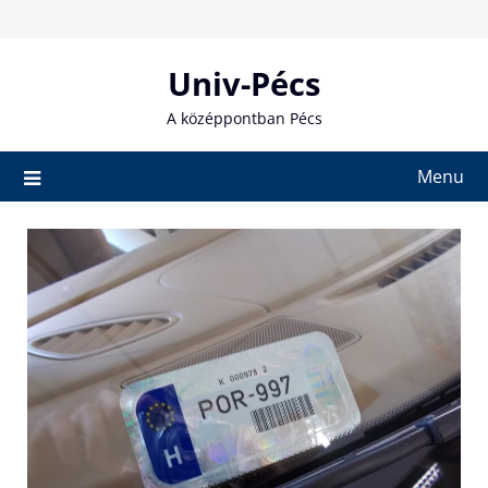
Skip
to
content
Univ-Pécs
A középpontban Pécs
Menu