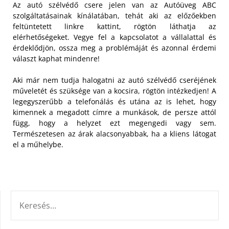
Az autó szélvédő csere jelen van az Autóüveg ABC
szolgáltatásainak kínálatában, tehát aki az előzőekben
feltüntetett linkre kattint, rögtön láthatja az
elérhetőségeket. Vegye fel a kapcsolatot a vállalattal és
érdeklődjön, ossza meg a problémáját és azonnal érdemi
választ kaphat mindenre!
Aki már nem tudja halogatni az autó szélvédő cseréjének
műveletét és szüksége van a kocsira, rögtön intézkedjen! A
legegyszerűbb a telefonálás és utána az is lehet, hogy
kimennek a megadott címre a munkások, de persze attól
függ, hogy a helyzet ezt megengedi vagy sem.
Természetesen az árak alacsonyabbak, ha a kliens látogat
el a műhelybe.
KERESÉS: