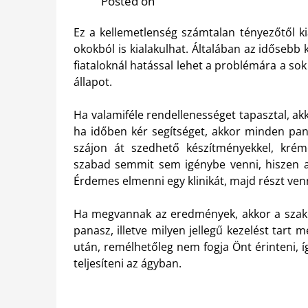
Posted on
Ez a kellemetlenség számtalan tényezőtől ki
okokból is kialakulhat. Általában az idősebb k
fiataloknál hatással lehet a problémára a sok
állapot.
Ha valamiféle rendellenességet tapasztal, a
ha időben kér segítséget, akkor minden pan
szájon át szedhető készítményekkel, krémek
szabad semmit sem igénybe venni, hiszen all
Érdemes elmenni egy klinikát, majd részt ven
Ha megvannak az eredmények, akkor a szake
panasz, illetve milyen jellegű kezelést tart 
után, remélhetőleg nem fogja Önt érinteni, í
teljesíteni az ágyban.