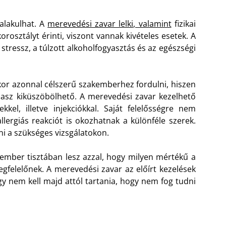
alakulhat. A
merevedési zavar lelki, valamint
fizikai
orosztályt érinti, viszont vannak kivételes esetek. A
 stressz, a túlzott alkoholfogyasztás és az egészségi
kkor azonnal célszerű szakemberhez fordulni, hiszen
asz kiküszöbölhető.
A merevedési zavar kezelhető
kel, illetve injekciókkal. Saját felelősségre nem
ergiás reakciót is okozhatnak a különféle szerek.
ni a szükséges vizsgálatokon.
mber tisztában lesz azzal, hogy milyen mértékű a
megfelelőnek. A merevedési zavar az előírt kezelések
gy nem kell majd attól tartania, hogy nem fog tudni