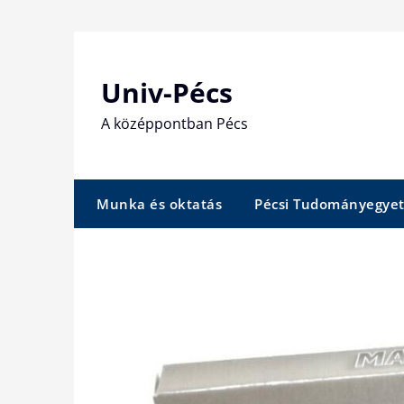
Skip
to
content
Univ-Pécs
A középpontban Pécs
Munka és oktatás
Pécsi Tudományegye