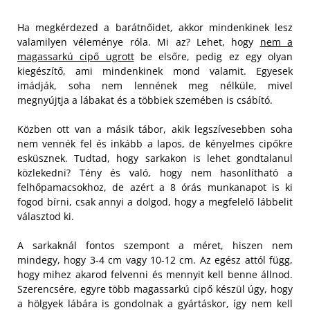
Ha megkérdezed a barátnőidet, akkor mindenkinek lesz
valamilyen véleménye róla. Mi az? Lehet, hogy
nem a
magassarkú cipő ugrott
be elsőre, pedig ez egy olyan
kiegészítő, ami mindenkinek mond valamit. Egyesek
imádják, soha nem lennének meg nélküle, mivel
megnyújtja a lábakat és a többiek szemében is csábító.
Közben ott van a másik tábor, akik legszívesebben soha
nem vennék fel és inkább a lapos, de kényelmes cipőkre
esküsznek. Tudtad, hogy sarkakon is lehet gondtalanul
közlekedni? Tény és való, hogy nem hasonlítható a
felhőpamacsokhoz, de azért a 8 órás munkanapot is ki
fogod bírni, csak annyi a dolgod, hogy a megfelelő lábbelit
választod ki.
A sarkaknál fontos szempont a méret, hiszen nem
mindegy, hogy 3-4 cm vagy 10-12 cm. Az egész attól függ,
hogy mihez akarod felvenni és mennyit kell benne állnod.
Szerencsére, egyre több magassarkú cipő készül úgy, hogy
a hölgyek lábára is gondolnak a gyártáskor, így nem kell