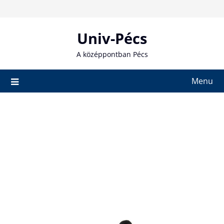
Skip
to
content
Univ-Pécs
A középpontban Pécs
Menu