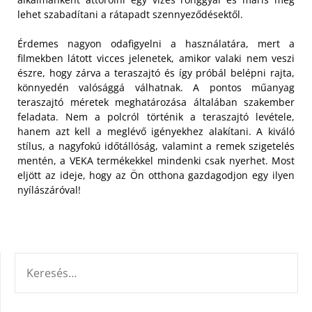
lehet szabadítani a rátapadt szennyeződésektől.
Érdemes nagyon odafigyelni a használatára, mert a
filmekben látott vicces jelenetek, amikor valaki nem veszi
észre, hogy zárva a teraszajtó és így próbál belépni rajta,
könnyedén valósággá válhatnak. A pontos műanyag
teraszajtó méretek meghatározása általában szakember
feladata. Nem a polcról történik a teraszajtó levétele,
hanem azt kell a meglévő igényekhez alakítani. A kiváló
stílus, a nagyfokú időtállóság, valamint a remek szigetelés
mentén, a VEKA termékekkel mindenki csak nyerhet. Most
eljött az ideje, hogy az Ön otthona gazdagodjon egy ilyen
nyílászáróval!
KERESÉS: