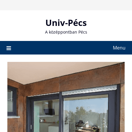
Skip
to
content
Univ-Pécs
A középpontban Pécs
Menu