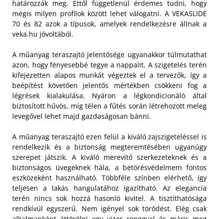
határozzák meg. Ettől függetlenül érdemes tudni, hogy
mégis milyen profilok között lehet válogatni. A VEKASLIDE
70 és 82 azok a típusok, amelyek rendelkezésre állnak a
veka.hu jóvoltából.
A műanyag teraszajtó jelentősége ugyanakkor túlmutathat
azon, hogy fényesebbé tegye a nappalit. A szigetelés terén
kifejezetten alapos munkát végeztek el a tervezők, így a
beépítést követően jelentős mértékben csökkeni fog a
légrések kialakulása. Nyáron a légkondicionáló által
biztosított hűvös, míg télen a fűtés során létrehozott meleg
levegővel lehet majd gazdaságosan bánni.
A műanyag teraszajtó ezen felül a kiváló zajszigeteléssel is
rendelkezik és a biztonság megteremtésében ugyanúgy
szerepet játszik. A kiváló merevítő szerkezeteknek és a
biztonságos üvegeknek hála, a betörésvédelmem fontos
eszközeként használható. Többféle színben elérhető, így
teljesen a lakás hangulatához igazítható. Az elegancia
terén nincs sok hozzá hasonló kivitel. A tisztíthatósága
rendkívül egyszerű. Nem igényel sok törődést. Elég csak
alkalmanként áttörölni egy vizes ronggyal és máris meg