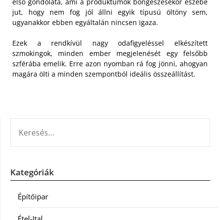
első gondolata, ami a produktumok böngészésekor eszébe
jut, hogy nem fog jól állni egyik típusú öltöny sem,
ugyanakkor ebben egyáltalán nincsen igaza.
Ezek a rendkívül nagy odafigyeléssel elkészített
szmokingok, minden ember megjelenését egy felsőbb
szférába emelik. Erre azon nyomban rá fog jönni, ahogyan
magára ölti a minden szempontból ideális összeállítást.
KERESÉS:
Kategóriák
Építőipar
Étel-Ital