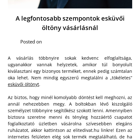
A legfontosabb szempontok esküvői
öltöny vásárlásnál
Posted on
A vásárlás többnyire sokak kedvenc elfoglaltsága,
ugyanakkor vannak helyzetek, amikor túl bonyolult
kiválasztani egy bizonyos terméket, ennek pedig számtalan
oka lehet. Nem mindig egyszerű megtalálni a „tökéletes”
esküvői öltönyt
.
Az biztos, hogy minél komolyabb döntést kell meghozni, az
annál nehezebben megy. A boltokban lévő kiszolgáló
személyzet többnyire segítőkész szokott lenni. Amennyiben
biztosra szeretne menni és tényleg hozzáértő csapatot
foglalkoztató üzletben vásárolna szívesebben elegáns
ruházatot, akkor kattintson az elitedivat.hu linkre! Ezen az
internetes felületen elég sok termék megtalálható, de ha