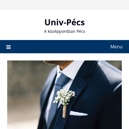
Skip
to
content
Univ-Pécs
A középpontban Pécs
Menu