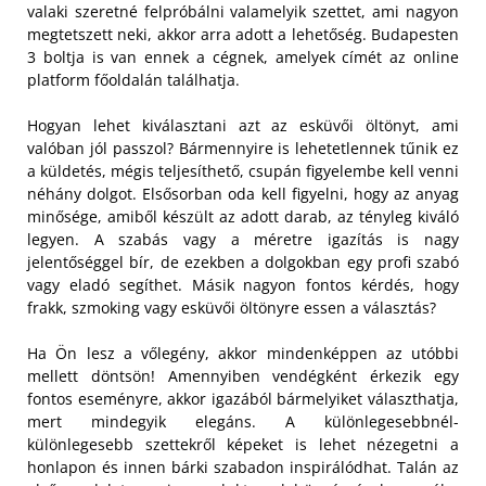
valaki szeretné felpróbálni valamelyik szettet, ami nagyon
megtetszett neki, akkor arra adott a lehetőség. Budapesten
3 boltja is van ennek a cégnek, amelyek címét az online
platform főoldalán találhatja.
Hogyan lehet kiválasztani azt az esküvői öltönyt, ami
valóban jól passzol? Bármennyire is lehetetlennek tűnik ez
a küldetés, mégis teljesíthető, csupán figyelembe kell venni
néhány dolgot.
Elsősorban oda kell figyelni, hogy az anyag
minősége, amiből készült az adott darab, az tényleg kiváló
legyen. A szabás vagy a méretre igazítás is nagy
jelentőséggel bír, de ezekben a dolgokban egy profi szabó
vagy eladó segíthet. Másik nagyon fontos kérdés, hogy
frakk, szmoking vagy esküvői öltönyre essen a választás?
Ha Ön lesz a vőlegény, akkor mindenképpen az utóbbi
mellett döntsön! Amennyiben vendégként érkezik egy
fontos eseményre, akkor igazából bármelyiket választhatja,
mert mindegyik elegáns. A különlegesebbnél-
különlegesebb szettekről képeket is lehet nézegetni a
honlapon és innen bárki szabadon inspirálódhat. Talán az