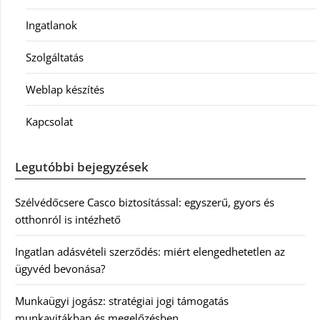
Ingatlanok
Szolgáltatás
Weblap készítés
Kapcsolat
Legutóbbi bejegyzések
Szélvédőcsere Casco biztosítással: egyszerű, gyors és
otthonról is intézhető
Ingatlan adásvételi szerződés: miért elengedhetetlen az
ügyvéd bevonása?
Munkaügyi jogász: stratégiai jogi támogatás
munkavitákban és megelőzésben