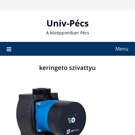
Skip
to
content
Univ-Pécs
A középpontban Pécs
Menu
keringeto szivattyu