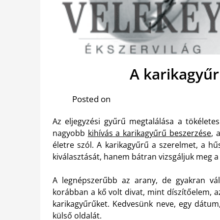
A karikagyűr
Posted on
Az eljegyzési gyűrű megtalálása a tökélete
nagyobb
kihívás a karikagyűrű beszerzése
, 
életre szól. A karikagyűrű a szerelmet, a hű
kiválasztását, hanem bátran vizsgáljuk meg a 
A legnépszerűbb az arany, de gyakran vála
korábban a kő volt divat, mint díszítőelem, az
karikagyűrűket. Kedvesünk neve, egy dátum, 
külső oldalát.