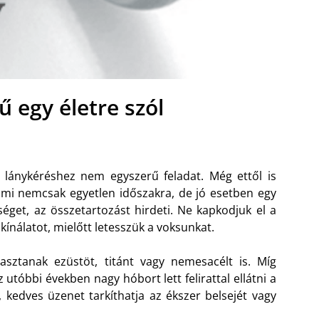
ű egy életre szól
s lánykéréshez nem egyszerű feladat. Még ettől is
ami nemcsak egyetlen időszakra, de jó esetben egy
séget, az összetartozást hirdeti. Ne kapkodjuk el a
kínálatot, mielőtt letesszük a voksunkat.
sztanak ezüstöt, titánt vagy nemesacélt is. Míg
 utóbbi években nagy hóbort lett felirattal ellátni a
kedves üzenet tarkíthatja az ékszer belsejét vagy