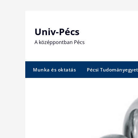
Skip
to
content
Univ-Pécs
A középpontban Pécs
Munka és oktatás
Pécsi Tudományegye