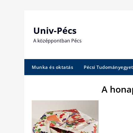
Skip
to
content
Univ-Pécs
A középpontban Pécs
Munka és oktatás
Pécsi Tudományegye
A hona