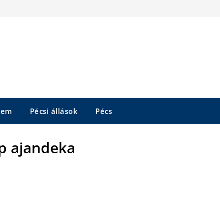
tem
Pécsi állások
Pécs
p ajandeka