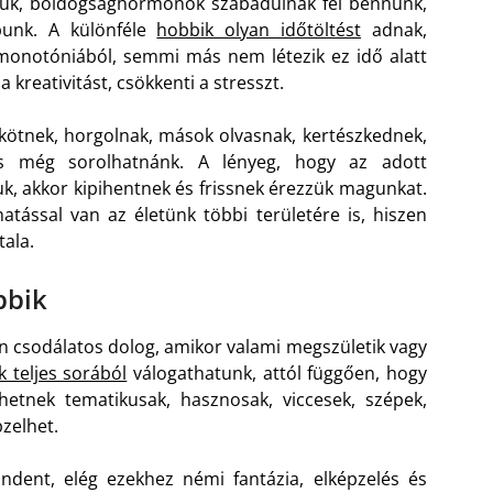
tjuk, boldogsághormonok szabadulnak fel bennünk,
apunk. A különféle
hobbik olyan időtöltést
adnak,
monotóniából, semmi más nem létezik ez idő alatt
a kreativitást, csökkenti a stresszt.
ötnek, horgolnak, mások olvasnak, kertészkednek,
 és még sorolhatnánk. A lényeg, hogy az adott
k, akkor kipihentnek és frissnek érezzük magunkat.
hatással van az életünk többi területére is, hiszen
ala.
bbik
en csodálatos dolog, amikor valami megszületik vagy
k teljes sorából
válogathatunk, attól függően, hogy
hetnek tematikusak, hasznosak, viccesek, szépek,
pzelhet.
dent, elég ezekhez némi fantázia, elképzelés és