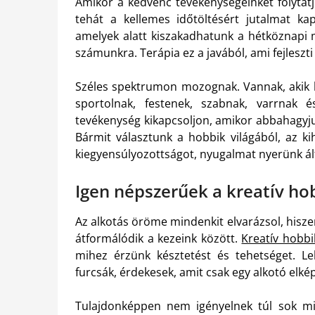
Amikor a kedvenc tevékenységeinket folyta
tehát a kellemes időtöltésért jutalmat k
amelyek alatt kiszakadhatunk a hétköznapi 
számunkra. Terápia ez a javából, ami fejleszti 
Széles spektrumon mozognak. Vannak, akik k
sportolnak, festenek, szabnak, varrnak
tevékenység kikapcsoljon, amikor abbahagyju
Bármit választunk a hobbik világából, az ki
kiegyensúlyozottságot, nyugalmat nyerünk ált
Igen népszerűek a kreatív ho
Az alkotás öröme mindenkit elvarázsol, hisz
átformálódik a kezeink között.
Kreatív hobbi
mihez érzünk késztetést és tehetséget. Le
furcsák, érdekesek, amit csak egy alkotó elké
Tulajdonképpen nem igényelnek túl sok min