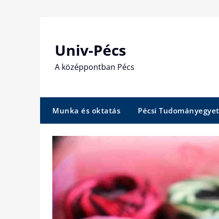
Skip
to
content
Univ-Pécs
A középpontban Pécs
Munka és oktatás
Pécsi Tudományegye