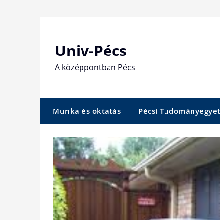
Skip
to
content
Univ-Pécs
A középpontban Pécs
Munka és oktatás
Pécsi Tudományegye