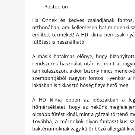
Posted on
Ha Önnek és kedves családjának fontos,
otthonában, ami kellemesen hat mindenki sze
említett terméket! A HD klíma nemcsak nyár
fűtőtest is használható.
A másik hatalmas előnye, hogy bizonyítot
rendszeres használat után is, mint a hagy
kánikulaszezon, akkor bizony nincs menekvés
szempontjából nagyon fontos. Ilyenkor a 
lakásban is tikkasztó hőség figyelhető meg.
A HD klíma ebben az időszakban a legjo
hőmérsékletet, hogy az nekünk megfeleljen.
olcsóbb fűtést kínál, mint a gázzal történő 
Továbbá, a mérnökök olyan fantasztikus sz
baktériumoknak vagy különböző allergiát kivá