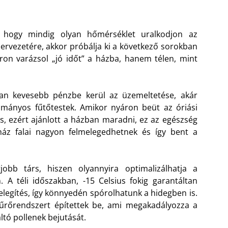
 hogy mindig olyan hőmérséklet uralkodjon az
rvezetére, akkor próbálja ki a következő sorokban
on varázsol „jó időt” a házba, hanem télen, mint
tan kevesebb pénzbe kerül az üzemeltetése, akár
ományos fűtőtestek. Amikor nyáron beüt az óriási
, ezért ajánlott a házban maradni, ez az egészség
ház falai nagyon felmelegedhetnek és így bent a
bb társ, hiszen olyannyira optimalizálhatja a
 A téli időszakban, -15 Celsius fokig garantáltan
melegítés, így könnyedén spórolhatunk a hidegben is.
űrőrendszert építettek be, ami megakadályozza a
ltó pollenek bejutását.