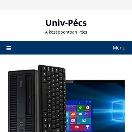
Skip
to
content
Univ-Pécs
A középpontban Pécs
Menu