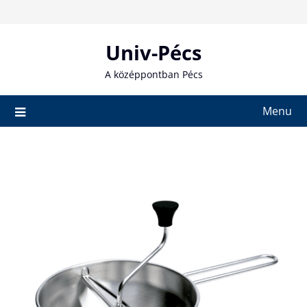
Skip
to
content
Univ-Pécs
A középpontban Pécs
Menu