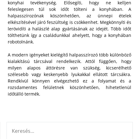
konyhai tevékenység. Elősegíti, hogy ne kelljen
feleslegesen túl sok időt tölteni a konyhában. A
halpasszírozónak köszönhetően, az ünnepi ételek
elkészítésével járó feszültség is csökkenhet. Megkönnyíti és
lerövidíti a halászlé alap gyártásának az idejét. Több időt
tölthetünk így a családunkkal ahelyett, hogy a konyhában
robotolnánk.
A modern igényeket kielégítő halpasszírozó több különböző
kialakítású tárcsával rendelkezik. Attól függően, hogy
milyen alapos áttörésre van szükség, kicserélhető
szélesebb vagy keskenyebb lyukakkal ellátott tárcsákra.
Rendkívül könnyen elvégezhető ez a folyamat és a
rozsdamentes felületnek köszönhetően, hihetetlenül
időtálló termék.
KERESÉS: